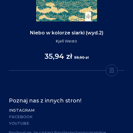
Niebo w kolorze siarki (wyd.2)
Kjell Westö
35,94 zł
59,90 zł
Poznaj nas z innych stron!
INSTAGRAM
FACEBOOK
YOUTUBE
Pochwal się, że czytasz #wydawnictwopoznańskie