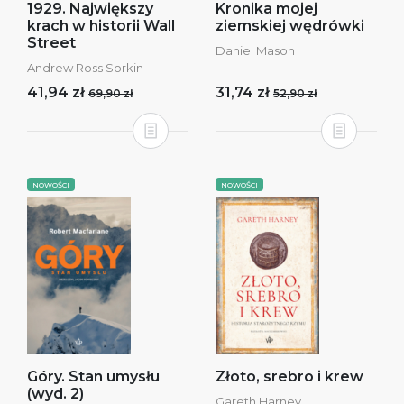
1929. Największy
Kronika mojej
krach w historii Wall
ziemskiej wędrówki
Street
Daniel Mason
Andrew Ross Sorkin
41,94 zł
31,74 zł
69,90 zł
52,90 zł
NOWOŚCI
NOWOŚCI
Góry. Stan umysłu
Złoto, srebro i krew
(wyd. 2)
Gareth Harney