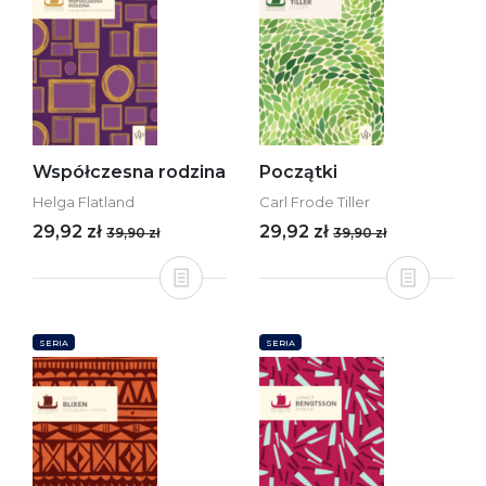
Współczesna rodzina
Początki
Helga Flatland
Carl Frode Tiller
29,92 zł
29,92 zł
39,90 zł
39,90 zł
SERIA
SERIA