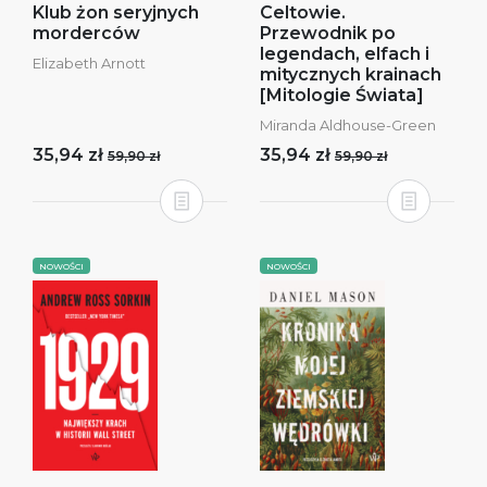
Klub żon seryjnych
Celtowie.
morderców
Przewodnik po
legendach, elfach i
Elizabeth Arnott
mitycznych krainach
[Mitologie Świata]
Miranda Aldhouse-Green
35,94 zł
35,94 zł
59,90 zł
59,90 zł
NOWOŚCI
NOWOŚCI