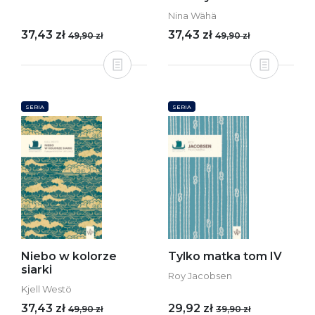
Nina Wähä
37,43 zł
37,43 zł
49,90 zł
49,90 zł
SERIA
SERIA
Niebo w kolorze
Tylko matka tom IV
siarki
Roy Jacobsen
Kjell Westö
37,43 zł
29,92 zł
49,90 zł
39,90 zł