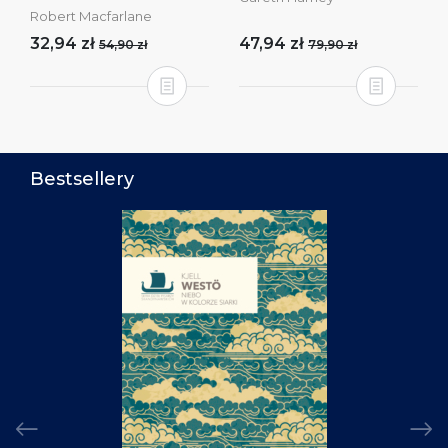
Robert Macfarlane
32,94 zł
47,94 zł
54,90 zł
79,90 zł
Bestsellery