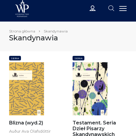
Strona główna
Skandynawia
Skandynawia
SERIA
SERIA
Blizna (wyd.2)
Testament. Seria
Dzieł Pisarzy
Auður Ava Ólafsdóttir
Skandynawskich