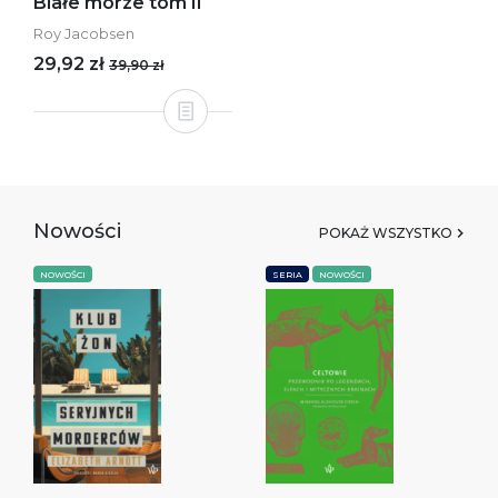
Białe morze tom II
Roy Jacobsen
29,92 zł
39,90 zł
Nowości
POKAŻ WSZYSTKO
NOWOŚCI
SERIA
NOWOŚCI