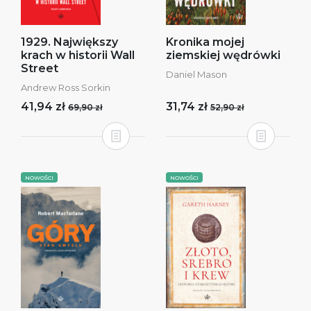
1929. Największy
Kronika mojej
krach w historii Wall
ziemskiej wędrówki
Street
Daniel Mason
Andrew Ross Sorkin
41,94 zł
31,74 zł
69,90 zł
52,90 zł
NOWOŚCI
NOWOŚCI