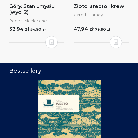
Góry. Stan umysłu
Złoto, srebro i krew
(wyd. 2)
Gareth Harney
Robert Macfarlane
32,94 zł
47,94 zł
54,90 zł
79,90 zł
Bestsellery