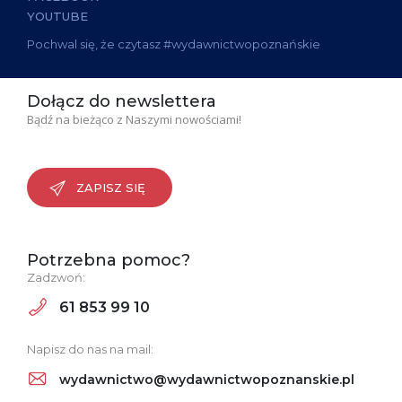
YOUTUBE
Pochwal się, że czytasz #wydawnictwopoznańskie
Dołącz do newslettera
Bądź na bieżąco z Naszymi nowościami!
ZAPISZ SIĘ
Potrzebna pomoc?
Zadzwoń:
61 853 99 10
Napisz do nas na mail:
wydawnictwo@wydawnictwopoznanskie.pl