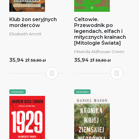
Klub żon seryjnych
Celtowie.
morderców
Przewodnik po
legendach, elfach i
Elizabeth Arnott
mitycznych krainach
[Mitologie Świata]
Miranda Aldhouse-Green
35,94 zł
35,94 zł
59,90 zł
59,90 zł
NOWOŚCI
NOWOŚCI