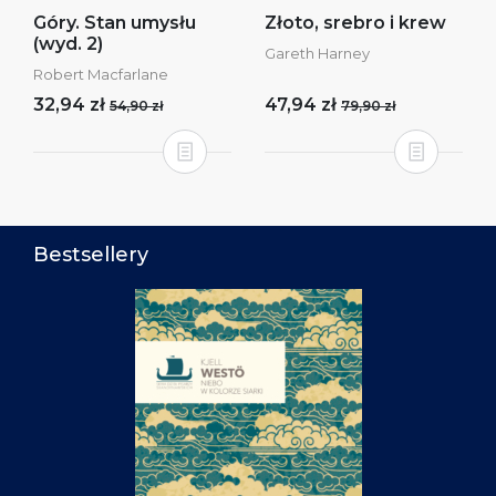
Góry. Stan umysłu
Złoto, srebro i krew
(wyd. 2)
Gareth Harney
Robert Macfarlane
32,94 zł
47,94 zł
54,90 zł
79,90 zł
Bestsellery