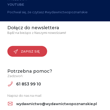
YOUTUBE
Pochwal się, że czytasz #wydawnictwopoznańskie
Dołącz do newslettera
Bądź na bieżąco z Naszymi nowościami!
ZAPISZ SIĘ
Potrzebna pomoc?
Zadzwoń:
61 853 99 10
Napisz do nas na mail:
wydawnictwo@wydawnictwopoznanskie.pl