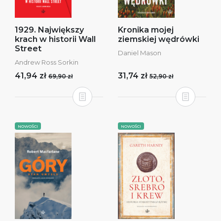
1929. Największy
Kronika mojej
krach w historii Wall
ziemskiej wędrówki
Street
Daniel Mason
Andrew Ross Sorkin
41,94 zł
31,74 zł
69,90 zł
52,90 zł
NOWOŚCI
NOWOŚCI