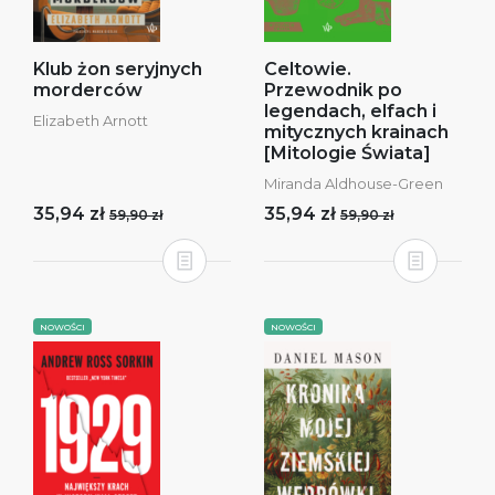
Klub żon seryjnych
Celtowie.
morderców
Przewodnik po
legendach, elfach i
Elizabeth Arnott
mitycznych krainach
[Mitologie Świata]
Miranda Aldhouse-Green
35,94 zł
35,94 zł
59,90 zł
59,90 zł
NOWOŚCI
NOWOŚCI