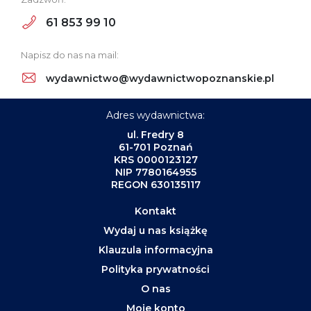
61 853 99 10
Napisz do nas na mail:
wydawnictwo@wydawnictwopoznanskie.pl
Adres wydawnictwa:
ul. Fredry 8
61-701 Poznań
KRS 0000123127
NIP 7780164955
REGON 630135117
Kontakt
Wydaj u nas książkę
Klauzula informacyjna
Polityka prywatności
O nas
Moje konto