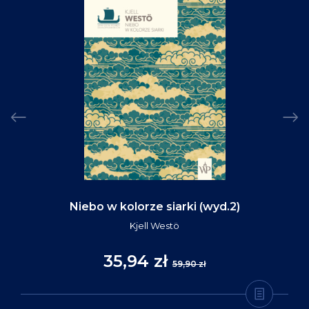
Niebo w kolorze siarki (wyd.2)
Kjell Westö
35,94 zł
59,90 zł