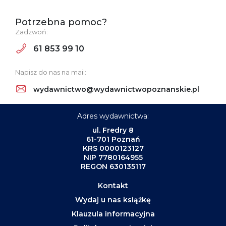
Potrzebna pomoc?
Zadzwoń:
61 853 99 10
Napisz do nas na mail:
wydawnictwo@wydawnictwopoznanskie.pl
Adres wydawnictwa:
ul. Fredry 8
61-701 Poznań
KRS 0000123127
NIP 7780164955
REGON 630135117
Kontakt
Wydaj u nas książkę
Klauzula informacyjna