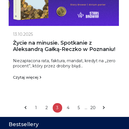
13.10.2025
Życie na minusie. Spotkanie z
Aleksandrą Gałką-Reczko w Poznaniu!
Niezapłacona rata, faktura, mandat, kredyt na „zero
procent”, który przez drobny błąd...
Czytaj więcej
1
2
3
4
5
…
20
Bestsellery