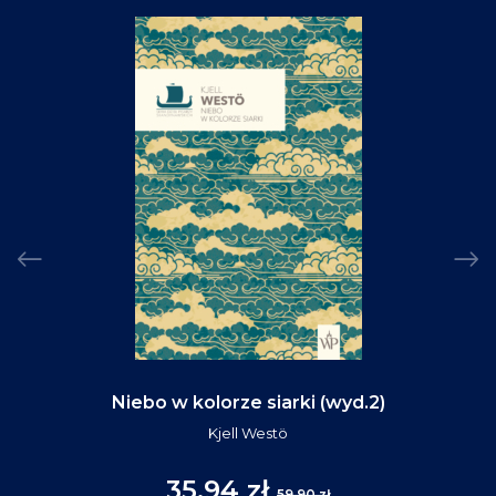
Niebo w kolorze siarki (wyd.2)
Kjell Westö
35,94 zł
59,90 zł