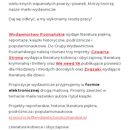
wielu innych wspaniałych pisarzy i pisarek, którzy tworzą
nasze marki wydawnicze.
Daj się odkryć, a my wykonamy resztę pracy!
Wydawnictwo Poznańskie
wydaje literaturę piękną,
reportaże, książki historyczne, podróżnicze i
popularnonaukowe. Do Grupy Wydawnictwa
Poznańskiego należą również trzy imprinty:
Czwarta
Strona
wydająca literaturę kobiecą i obyczajową, literaturę
kryminalną i thrillery oraz
We need YA
publikujące powieści
dla młodzieży i młodych dorosłych oraz
Zygzaki
wydające
literaturę dla dzieci.
Propozycje wydawnicze przyjmujemy w
formie
elektronicznej
drogą mailową. Prosimy zawrzeć w
temacie maila nazwisko autora i tytuł książki.
Projekty reporterskie, historia, literatura piękna,
podróżnicza i popularnonaukowa:
propozycje@wydawnictwopoznanskie.pl
Literatura kobieca i obyczajowa: