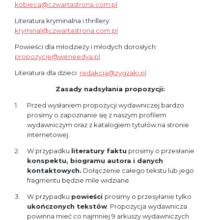
kobieca@czwartastrona.com.pl
Literatura kryminalna i thrillery:
kryminal@czwartastrona.com.pl
Powieści dla młodzieży i młodych dorosłych:
propozycje@weneedya.pl
Literatura dla dzieci:
redakcja@zygzaki.pl
Zasady nadsyłania propozycji:
Przed wysłaniem propozycji wydawniczej bardzo
prosimy o zapoznanie się z naszym profilem
wydawniczym oraz z katalogiem tytułów na stronie
internetowej.
W przypadku
literatury faktu
prosimy o przesłanie
konspektu, biogramu autora i danych
kontaktowych.
Dołączenie całego tekstu lub jego
fragmentu będzie mile widziane.
W przypadku
powieści
prosimy o przesyłanie tylko
ukończonych tekstów
. Propozycja wydawnicza
powinna mieć co najmniej 9 arkuszy wydawniczych