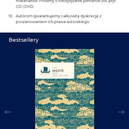
materiałów. Prosimy o niewysyłanie pendrive’ów, płyt
CD i DVD.
Autorom gwarantujemy całkowitą dyskrecję z
poszanowaniem ich prawa autorskiego.
Bestsellery