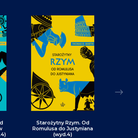
Od
Starożytny Rzym. Od
Alaska. P
w
Romulusa do Justyniana
św
.4)
(wyd.4)
D