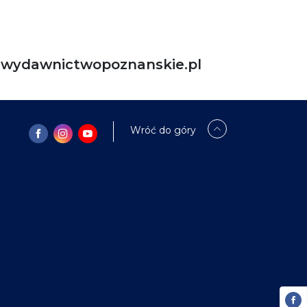
ydawnictwopoznanskie.pl
Wróć do góry