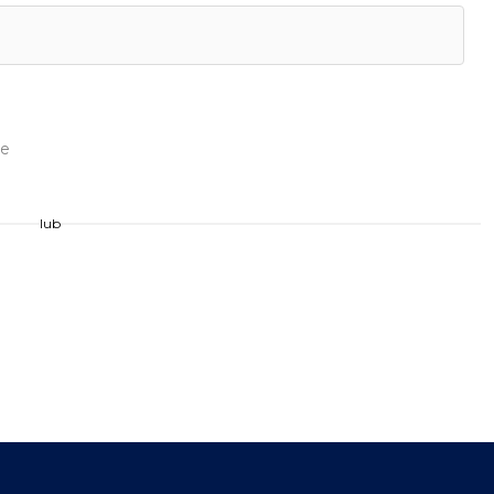
ie
lub