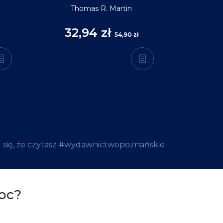
Thomas R. Martin
32,94 zł
35
54,90 zł
 się, że czytasz #wydawnictwopoznańskie
oc?