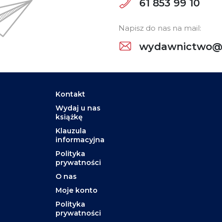
61 853 99 10
Napisz do nas na mail:
wydawnictwo@w
Kontakt
Wydaj u nas
książkę
Klauzula
informacyjna
Polityka
prywatności
O nas
Moje konto
Polityka
prywatności