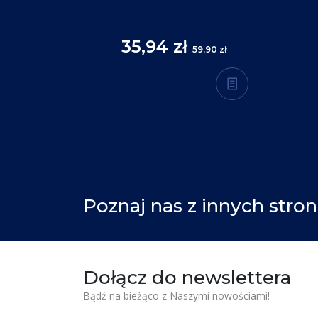
35,94 zł
,90 zł
59,90 zł
Poznaj nas z innych stron
Dołącz do newslettera
Bądź na bieżąco z Naszymi nowościami!