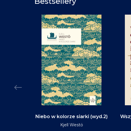
Bestsellery
d na tym
Niebo w kolorze siarki (wyd.2)
Wszy
(wyd.3)
Kjell Westö