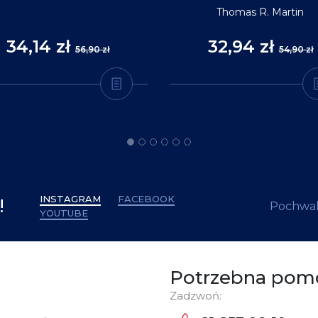
Thomas R. Martin
34,14 zł
32,94 zł
56,90 zł
54,90 zł
INSTAGRAM
FACEBOOK
!
Pochwal
YOUTUBE
Potrzebna pom
Zadzwoń: