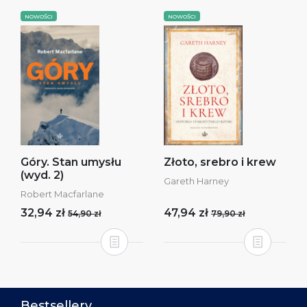
NOWOŚCI
NOWOŚCI
Góry. Stan umysłu
Złoto, srebro i krew
(wyd. 2)
Gareth Harney
Robert Macfarlane
32,94 zł
47,94 zł
54,90 zł
79,90 zł
Bestsellery