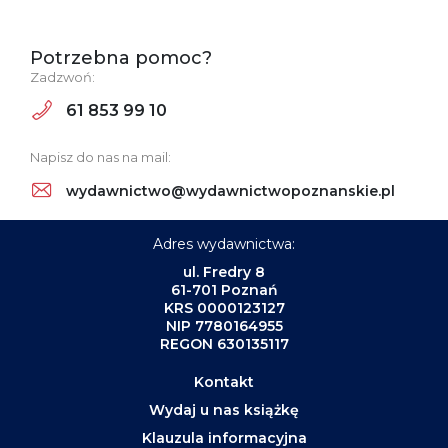
Potrzebna pomoc?
Zadzwoń:
61 853 99 10
Napisz do nas na mail:
wydawnictwo@wydawnictwopoznanskie.pl
Adres wydawnictwa:
ul. Fredry 8
61-701 Poznań
KRS 0000123127
NIP 7780164955
REGON 630135117
Kontakt
Wydaj u nas książkę
Klauzula informacyjna