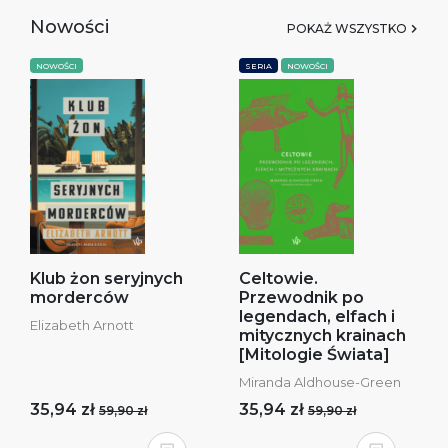
Nowości
POKAŻ WSZYSTKO
NOWOŚCI
SERIA
NOWOŚCI
Klub żon seryjnych
Celtowie.
morderców
Przewodnik po
legendach, elfach i
Elizabeth Arnott
mitycznych krainach
[Mitologie Świata]
Miranda Aldhouse-Green
35,94 zł
35,94 zł
59,90 zł
59,90 zł