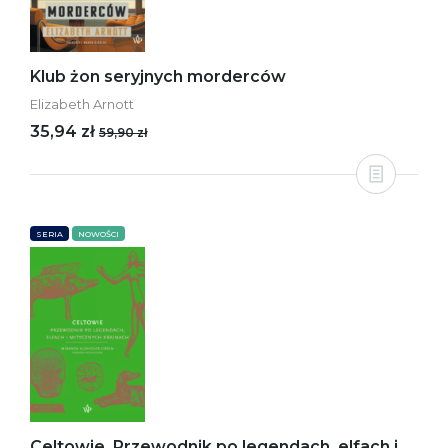
Klub żon seryjnych morderców
Elizabeth Arnott
35,94 zł
59,90 zł
SERIA
NOWOŚCI
Celtowie. Przewodnik po legendach, elfach i