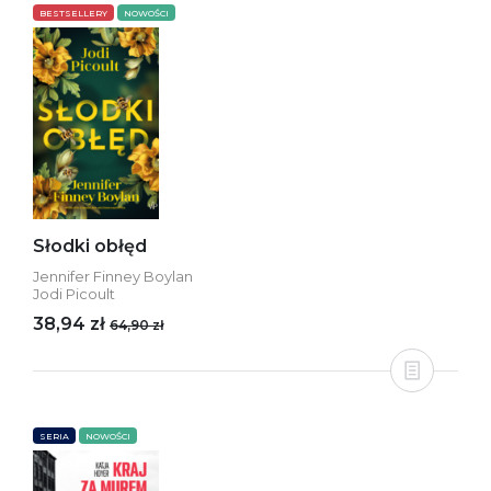
BESTSELLERY
NOWOŚCI
Słodki obłęd
Jennifer Finney Boylan
Jodi Picoult
38,94 zł
64,90 zł
SERIA
NOWOŚCI