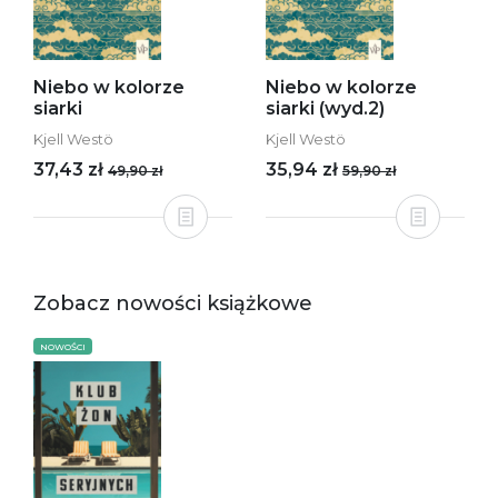
Niebo w kolorze
Niebo w kolorze
siarki
siarki (wyd.2)
Kjell Westö
Kjell Westö
37,43 zł
35,94 zł
49,90 zł
59,90 zł
Zobacz nowości książkowe
NOWOŚCI