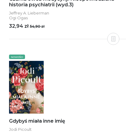
historia psychiatrii (wyd.3)
Jeffrey A. Lieberman
Ogi Ogas
32,94 zł
54,90 zł
NOWOŚCI
Gdybyś miała inne imię
Jodi Picoult