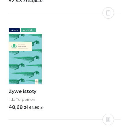
52,43 zł
69,90 zł
SERIA
NOWOŚCI
Żywe istoty
Iida Turpeinen
48,68 zł
64,90 zł