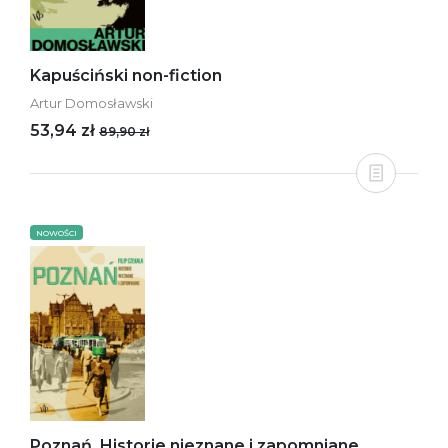
Kapuściński non-fiction
Artur Domosławski
53,94 zł
89,90 zł
NOWOŚCI
Poznań. Historie nieznane i zapomniane