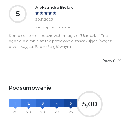
Aleksandra Bielak
5
20.11.2023
Skopiuj link do opinii
Kompletnie nie spodziewałam się, że “Ucieczka” Tillera
będzie dla mnie aż tak pozytywnie zaskakująca i wręcz
przenikająca. Sądzę że głównym
Rozwiń
Podsumowanie
5,00
1
2
3
4
5
x0
x0
x0
x0
x4