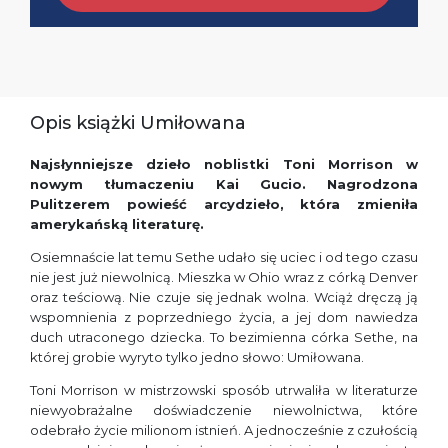
Opis książki Umiłowana
Najsłynniejsze dzieło noblistki Toni Morrison w
nowym tłumaczeniu Kai Gucio. Nagrodzona
Pulitzerem powieść arcydzieło, która zmieniła
amerykańską literaturę.
Osiemnaście lat temu Sethe udało się uciec i od tego czasu
nie jest już niewolnicą. Mieszka w Ohio wraz z córką Denver
oraz teściową. Nie czuje się jednak wolna. Wciąż dręczą ją
wspomnienia z poprzedniego życia, a jej dom nawiedza
duch utraconego dziecka. To bezimienna córka Sethe, na
której grobie wyryto tylko jedno słowo: Umiłowana.
Toni Morrison w mistrzowski sposób utrwaliła w literaturze
niewyobrażalne doświadczenie niewolnictwa, które
odebrało życie milionom istnień. A jednocześnie z czułością