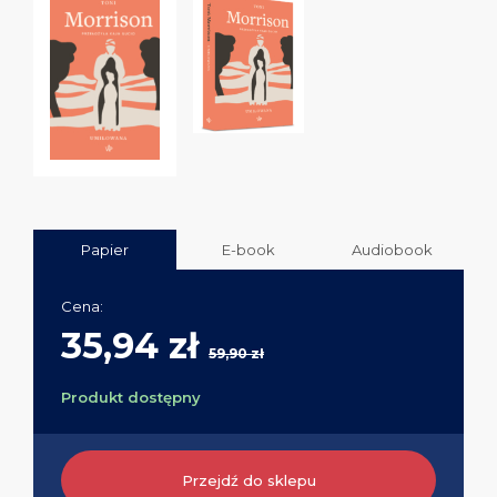
Papier
E-book
Audiobook
Cena:
35,94 zł
59,90 zł
Produkt dostępny
Przejdź do sklepu