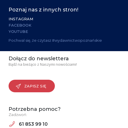
Poznaj nas z innych stron!
INSTAGRAM
FACEBOOK
YOUTUBE
Pochwal się, że czytasz #wydawnictwopoznańskie
Dołącz do newslettera
Bądź na bieżąco z Naszymi nowościami!
ZAPISZ SIĘ
Potrzebna pomoc?
Zadzwoń:
61 853 99 10