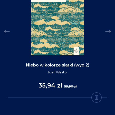
Niebo w kolorze siarki (wyd.2)
Kjell Westö
35,94 zł
59,90 zł