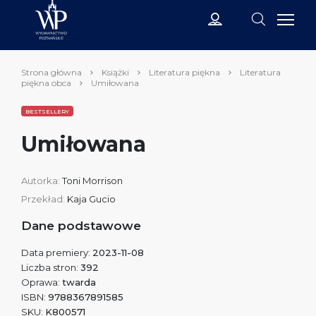
Strona główna
Książki
Literatura piękna
Literatura
piękna obca
Umiłowana
BESTSELLERY
Umiłowana
Autorka:
Toni Morrison
Przekład:
Kaja Gucio
Dane podstawowe
Data premiery:
2023-11-08
Liczba stron:
392
Oprawa:
twarda
ISBN:
9788367891585
SKU:
K800571