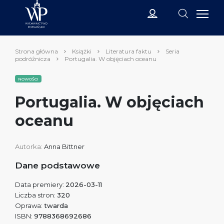
Strona główna
Książki
Literatura faktu
Seria
podróżnicza
Portugalia. W objęciach oceanu
NOWOŚCI
Portugalia. W objęciach
oceanu
Autorka:
Anna Bittner
Dane podstawowe
Data premiery:
2026-03-11
Liczba stron:
320
Oprawa:
twarda
ISBN:
9788368692686