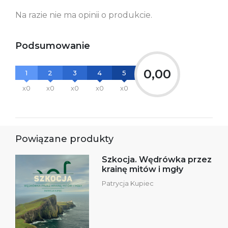
Na razie nie ma opinii o produkcie.
Podsumowanie
0,00
1
2
3
4
5
x0
x0
x0
x0
x0
Powiązane produkty
Szkocja. Wędrówka przez
krainę mitów i mgły
Patrycja Kupiec