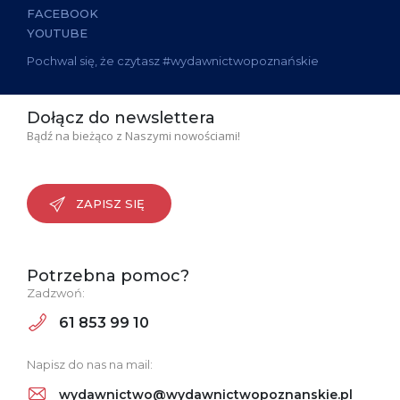
FACEBOOK
YOUTUBE
Pochwal się, że czytasz #wydawnictwopoznańskie
Dołącz do newslettera
Bądź na bieżąco z Naszymi nowościami!
ZAPISZ SIĘ
Potrzebna pomoc?
Zadzwoń:
61 853 99 10
Napisz do nas na mail:
wydawnictwo@wydawnictwopoznanskie.pl