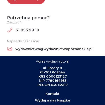
Potrzebna pomoc?
Zadzwoń:
61 853 99 10
Napisz do nas na mail:
wydawnictwo@wydawnictwopoznanskie.pl
Adres wydawnictwa:
ul. Fredry 8
61-701 Poznań
KRS 0000123127
NIP 7780164955
REGON 630135117
Kontakt
Wydaj u nas książkę