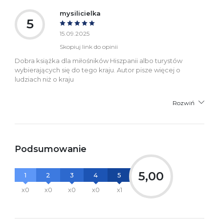
mysilicielka
5
15.09.2025
Skopiuj link do opinii
Dobra książka dla miłośników Hiszpanii albo turystów
wybierających się do tego kraju. Autor pisze więcej o
ludziach niż o kraju
Rozwiń
Podsumowanie
5,00
1
2
3
4
5
x0
x0
x0
x0
x1