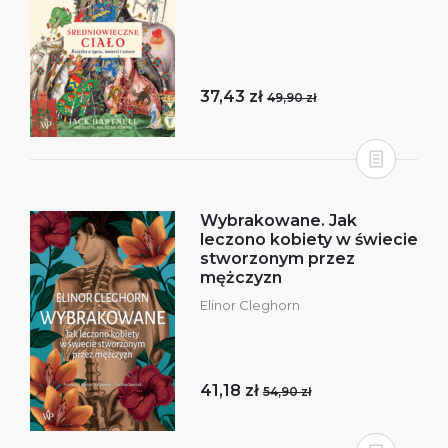
37,43 zł
49,90 zł
Wybrakowane. Jak
leczono kobiety w świecie
stworzonym przez
mężczyzn
Elinor Cleghorn
41,18 zł
54,90 zł