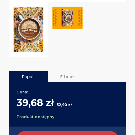
Papier
E-book
Cena:
39,68 zł
52,90 zł
Produkt dostępny