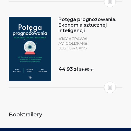
Potęga prognozowania.
Ekonomia sztucznej
inteligencji
AJAY AGRAWAL
AVI GOLDFARB
JOSHUA GANS
44,93 zł
59,90 zł
Booktrailery