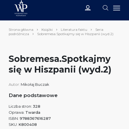
Strona główna
Książki
Literatura faktu
Seria
podróżnicza
Sobremesa.Spotkajmy się w Hiszpanii (wyd.2)
Sobremesa.Spotkajmy
się w Hiszpanii (wyd.2)
Autor:
Mikołaj Buczak
Dane podstawowe
Liczba stron:
328
Oprawa:
Twarda
ISBN:
9788367616287
SKU:
K800408