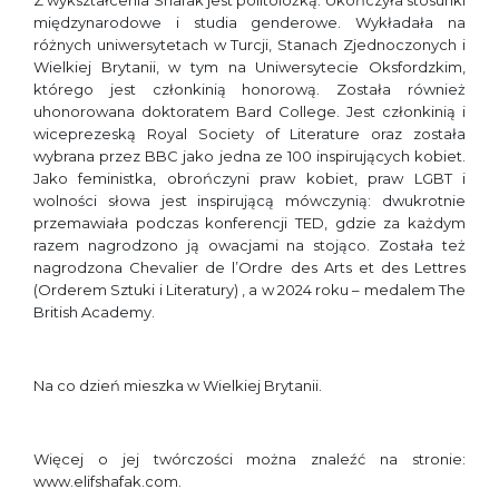
Z wykształcenia Shafak jest politolożką. Ukończyła stosunki
międzynarodowe i studia genderowe. Wykładała na
różnych uniwersytetach w Turcji, Stanach Zjednoczonych i
Wielkiej Brytanii, w tym na Uniwersytecie Oksfordzkim,
którego jest członkinią honorową. Została również
uhonorowana doktoratem Bard College. Jest członkinią i
wiceprezeską Royal Society of Literature oraz została
wybrana przez BBC jako jedna ze 100 inspirujących kobiet.
Jako feministka, obrończyni praw kobiet, praw LGBT i
wolności słowa jest inspirującą mówczynią: dwukrotnie
przemawiała podczas konferencji TED, gdzie za każdym
razem nagrodzono ją owacjami na stojąco. Została też
nagrodzona Chevalier de l’Ordre des Arts et des Lettres
(Orderem Sztuki i Literatury) , a w 2024 roku – medalem The
British Academy.
Na co dzień mieszka w Wielkiej Brytanii.
Więcej o jej twórczości można znaleźć na stronie:
www.elifshafak.com.