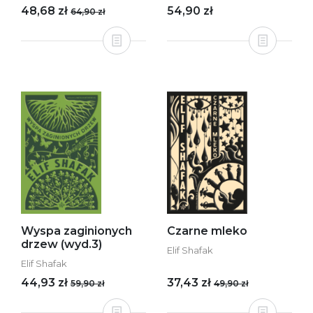
48,68 zł
54,90 zł
64,90 zł
Wyspa zaginionych
Czarne mleko
drzew (wyd.3)
Elif Shafak
Elif Shafak
44,93 zł
37,43 zł
59,90 zł
49,90 zł