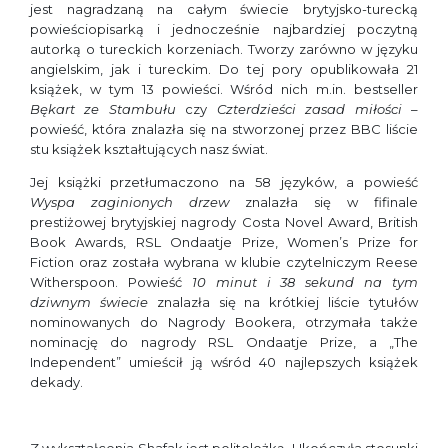
jest nagradzaną na całym świecie brytyjsko-turecką
powieściopisarką i jednocześnie najbardziej poczytną
autorką o tureckich korzeniach. Tworzy zarówno w języku
angielskim, jak i tureckim. Do tej pory opublikowała 21
książek, w tym 13 powieści. Wśród nich m.in. bestseller
Bękart ze Stambułu
czy
Czterdzieści zasad miłości
–
powieść, która znalazła się na stworzonej przez BBC liście
stu książek kształtujących nasz świat.
Jej książki przetłumaczono na 58 języków, a powieść
Wyspa zaginionych drzew
znalazła się w fifinale
prestiżowej brytyjskiej nagrody Costa Novel Award, British
Book Awards, RSL Ondaatje Prize, Women’s Prize for
Fiction oraz została wybrana w klubie czytelniczym Reese
Witherspoon. Powieść
10 minut i 38 sekund na tym
dziwnym świecie
znalazła się na krótkiej liście tytułów
nominowanych do Nagrody Bookera, otrzymała także
nominację do nagrody RSL Ondaatje Prize, a „The
Independent” umieścił ją wśród 40 najlepszych książek
dekady.