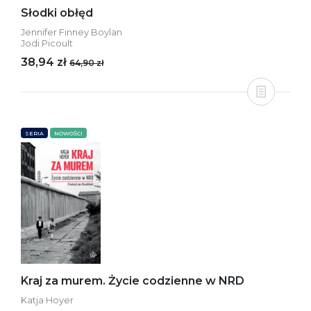
Słodki obłęd
Jennifer Finney Boylan
Jodi Picoult
38,94 zł
64,90 zł
SERIA
NOWOŚCI
Kraj za murem. Życie codzienne w NRD
Katja Hoyer