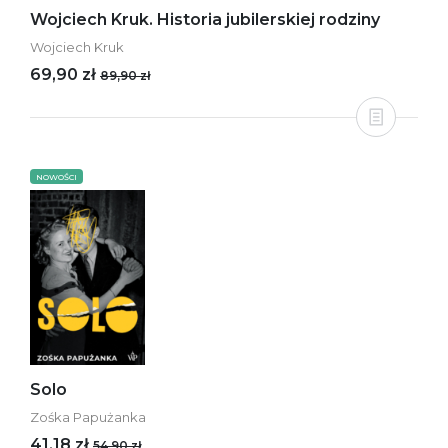
Wojciech Kruk. Historia jubilerskiej rodziny
Wojciech Kruk
69,90 zł
89,90 zł
NOWOŚCI
Solo
Zośka Papużanka
41,18 zł
54,90 zł