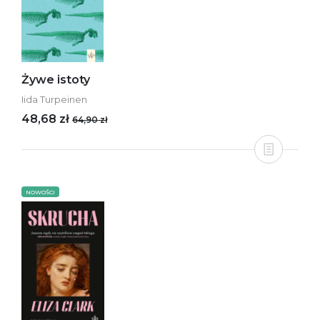
Żywe istoty
Iida Turpeinen
48,68 zł
64,90 zł
NOWOŚCI