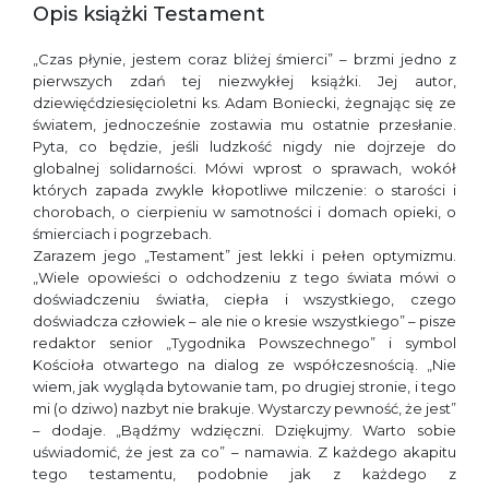
Opis książki Testament
„Czas płynie, jestem coraz bliżej śmierci” – brzmi jedno z
pierwszych zdań tej niezwykłej książki. Jej autor,
dziewięćdziesięcioletni ks. Adam Boniecki, żegnając się ze
światem, jednocześnie zostawia mu ostatnie przesłanie.
Pyta, co będzie, jeśli ludzkość nigdy nie dojrzeje do
globalnej solidarności. Mówi wprost o sprawach, wokół
których zapada zwykle kłopotliwe milczenie: o starości i
chorobach, o cierpieniu w samotności i domach opieki, o
śmierciach i pogrzebach.
Zarazem jego „Testament” jest lekki i pełen optymizmu.
„Wiele opowieści o odchodzeniu z tego świata mówi o
doświadczeniu światła, ciepła i wszystkiego, czego
doświadcza człowiek – ale nie o kresie wszystkiego” – pisze
redaktor senior „Tygodnika Powszechnego” i symbol
Kościoła otwartego na dialog ze współczesnością. „Nie
wiem, jak wygląda bytowanie tam, po drugiej stronie, i tego
mi (o dziwo) nazbyt nie brakuje. Wystarczy pewność, że jest”
– dodaje. „Bądźmy wdzięczni. Dziękujmy. Warto sobie
uświadomić, że jest za co” – namawia. Z każdego akapitu
tego testamentu, podobnie jak z każdego z