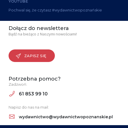
YOUTUBE
Pochwal się, że czytasz #wydawnictwopoznańskie
Dołącz do newslettera
Bądź na bieżąco z Naszymi nowościami!
ZAPISZ SIĘ
Potrzebna pomoc?
Zadzwoń:
61 853 99 10
Napisz do nas na mail:
wydawnictwo@wydawnictwopoznanskie.pl