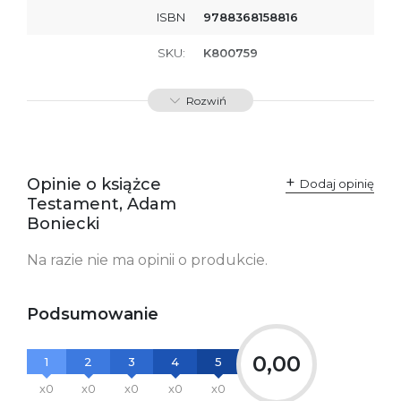
ISBN
9788368158816
SKU:
K800759
Rozwiń
Opinie o książce
Dodaj opinię
Testament, Adam
Boniecki
Na razie nie ma opinii o produkcie.
Podsumowanie
0,00
1
2
3
4
5
x0
x0
x0
x0
x0