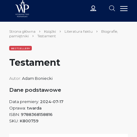
Strona główna
Książki
Literatura faktu
Biografie,
pamiętniki
Testament
BESTSELLERY
Testament
Autor:
Adam Boniecki
Dane podstawowe
Data premiery:
2024-07-17
Oprawa:
twarda
ISBN:
9788368158816
SKU:
K800759