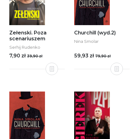
Zełenski. Poza
Churchill (wyd.2)
scenariuszem
Nina Smolar
Serhij Rudenko
7,90 zł
59,93 zł
39,90 zł
79,90 zł