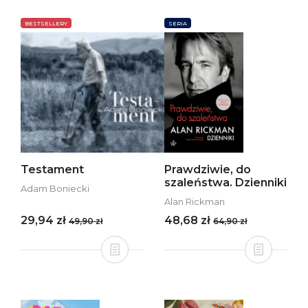
BESTSELLERY
SERIA
Testament
Prawdziwie, do
szaleństwa. Dzienniki
Adam Boniecki
Alan Rickman
29,94 zł
48,68 zł
49,90 zł
64,90 zł