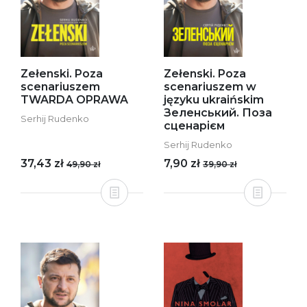
Zełenski. Poza
Zełenski. Poza
scenariuszem
scenariuszem w
TWARDA OPRAWA
języku ukraińskim
Зеленський. Поза
Serhij Rudenko
сценарієм
Serhij Rudenko
37,43 zł
7,90 zł
49,90 zł
39,90 zł