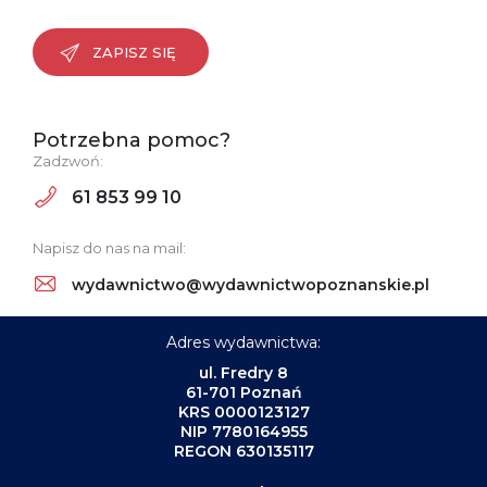
ZAPISZ SIĘ
Potrzebna pomoc?
Zadzwoń:
61 853 99 10
Napisz do nas na mail:
wydawnictwo@wydawnictwopoznanskie.pl
Adres wydawnictwa:
ul. Fredry 8
61-701 Poznań
KRS 0000123127
NIP 7780164955
REGON 630135117