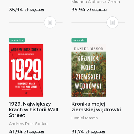
Miranda Aldhouse-Green
35,94 zł
35,94 zł
59,90 zł
59,90 zł
NOWOŚCI
NOWOŚCI
1929. Największy
Kronika mojej
krach w historii Wall
ziemskiej wędrówki
Street
Daniel Mason
Andrew Ross Sorkin
41,94 zł
31,74 zł
69,90 zł
52,90 zł