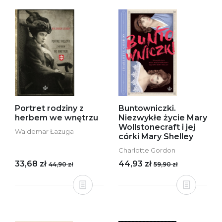
Portret rodziny z
Buntowniczki.
herbem we wnętrzu
Niezwykłe życie Mary
Wollstonecraft i jej
Waldemar Łazuga
córki Mary Shelley
Charlotte Gordon
33,68 zł
44,93 zł
44,90 zł
59,90 zł