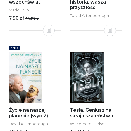
wszechświat
historia, wasza
przyszłość
Mario Livio
David Attenborough
7,50 zł
44,90 zł
SERIA
Życie na naszej
Tesla. Geniusz na
planecie (wyd.2)
skraju szaleństwa
David Attenborough
W. Bernard Carlson