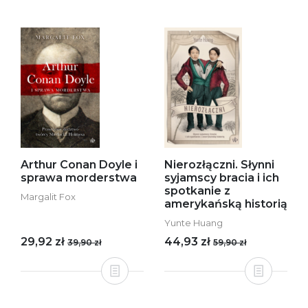
Arthur Conan Doyle i
Nierozłączni. Słynni
sprawa morderstwa
syjamscy bracia i ich
spotkanie z
Margalit Fox
amerykańską historią
Yunte Huang
29,92 zł
44,93 zł
39,90 zł
59,90 zł