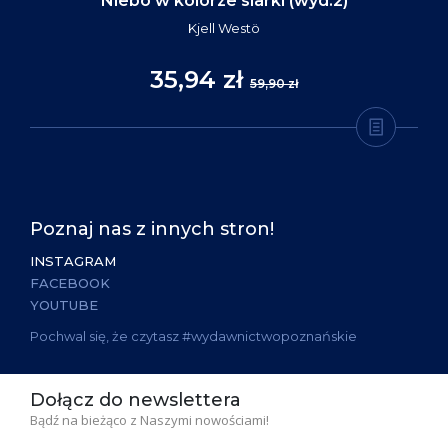
Niebo w kolorze siarki (wyd.2)
Kjell Westö
35,94 zł
59,90 zł
Poznaj nas z innych stron!
INSTAGRAM
FACEBOOK
YOUTUBE
Pochwal się, że czytasz #wydawnictwopoznańskie
Dołącz do newslettera
Bądź na bieżąco z Naszymi nowościami!