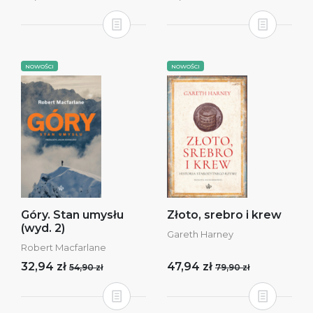
NOWOŚCI
NOWOŚCI
Góry. Stan umysłu
Złoto, srebro i krew
(wyd. 2)
Gareth Harney
Robert Macfarlane
32,94 zł
47,94 zł
54,90 zł
79,90 zł