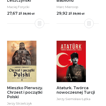
Leszczyński
Babilonu
Maciej Forycki
Marc Mieroop
27,67 zł
29,92 zł
36,90 zł
39,90 zł
Mieszko Pierwszy.
Ataturk. Twórca
Chrzest i początki
nowoczesnej Turcji
Polski
Jerzy Siemisław Łątka
Jerzy Strzelczyk