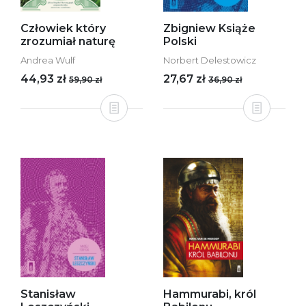
Człowiek który
Zbigniew Książe
zrozumiał naturę
Polski
Andrea Wulf
Norbert Delestowicz
44,93 zł
27,67 zł
59,90 zł
36,90 zł
Stanisław
Hammurabi, król