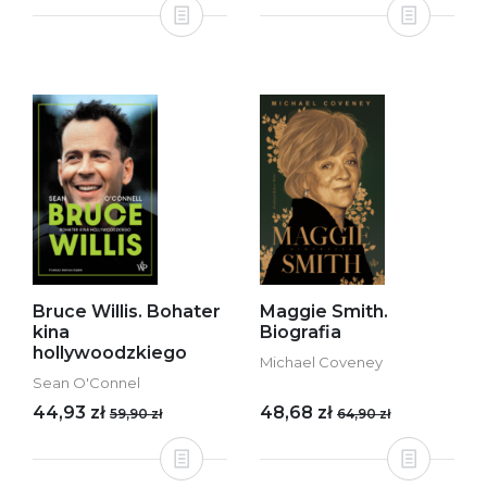
Bruce Willis. Bohater
Maggie Smith.
kina
Biografia
hollywoodzkiego
Michael Coveney
Sean O'Connel
44,93 zł
48,68 zł
59,90 zł
64,90 zł