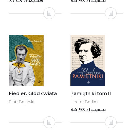
37,43 zł
44,93 zł
49,90 zł
59,90 zł
Fiedler. Głód świata
Pamiętniki tom II
Piotr Bojarski
Hector Berlioz
44,93 zł
59,90 zł