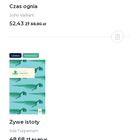
Czas ognia
John Vaillant
52,43 zł
69,90 zł
SERIA
NOWOŚCI
Żywe istoty
Iida Turpeinen
48,68 zł
64,90 zł