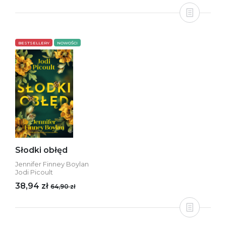
BESTSELLERY
NOWOŚCI
Słodki obłęd
Jennifer Finney Boylan
Jodi Picoult
38,94 zł
64,90 zł