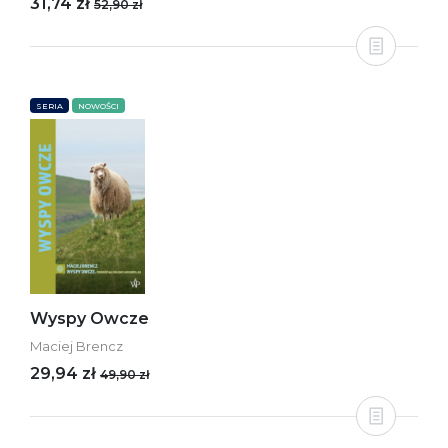
31,74 zł
52,90 zł
SERIA
NOWOŚCI
Wyspy Owcze
Maciej Brencz
29,94 zł
49,90 zł