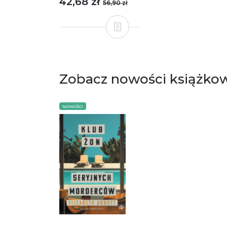
42,68 zł
56,90 zł
Zobacz nowości książko
NOWOŚCI