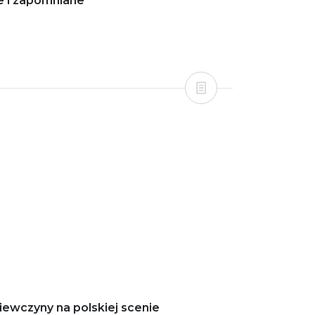
e i zapomniane
iewczyny na polskiej scenie