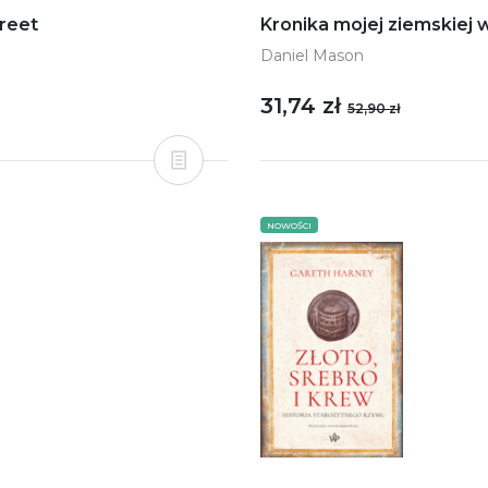
treet
Kronika mojej ziemskiej
Daniel Mason
31,74 zł
52,90 zł
NOWOŚCI