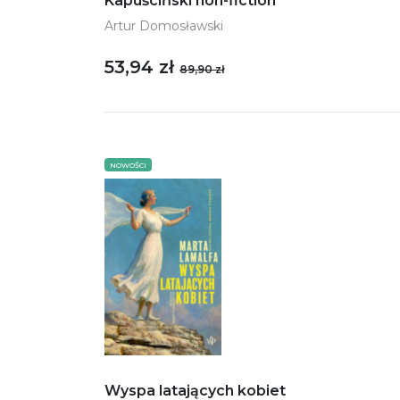
Kapuściński non-fiction
Artur Domosławski
53,94 zł
89,90 zł
NOWOŚCI
Wyspa latających kobiet