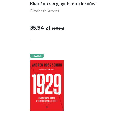
Klub żon seryjnych morderców
Elizabeth Arnott
35,94 zł
59,90 zł
NOWOŚCI