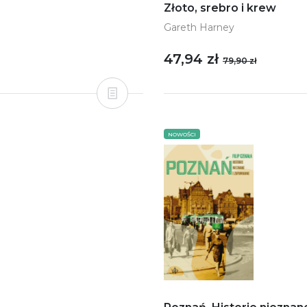
Złoto, srebro i krew
Gareth Harney
47,94 zł
79,90 zł
NOWOŚCI