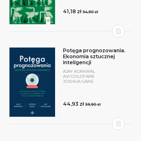
41,18 zł
54,90 zł
Potęga prognozowania.
Ekonomia sztucznej
inteligencji
AJAY AGRAWAL
AVI GOLDFARB
JOSHUA GANS
44,93 zł
59,90 zł