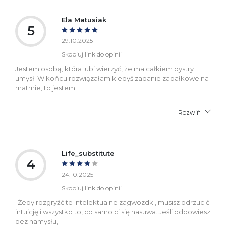
Ela Matusiak
5
29.10.2025
Skopiuj link do opinii
Jestem osobą, która lubi wierzyć, że ma całkiem bystry
umysł. W końcu rozwiązałam kiedyś zadanie zapałkowe na
matmie, to jestem
Rozwiń
Life_substitute
4
24.10.2025
Skopiuj link do opinii
"Żeby rozgryźć te intelektualne zagwozdki, musisz odrzucić
intuicję i wszystko to, co samo ci się nasuwa. Jeśli odpowiesz
bez namysłu,