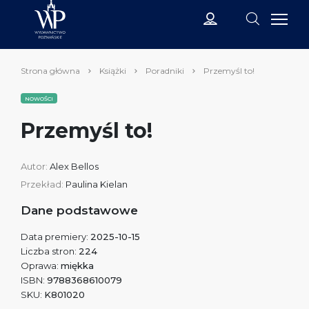
Strona główna
Książki
Poradniki
Przemyśl to!
NOWOŚCI
Przemyśl to!
Autor:
Alex Bellos
Przekład:
Paulina Kielan
Dane podstawowe
Data premiery:
2025-10-15
Liczba stron:
224
Oprawa:
miękka
ISBN:
9788368610079
SKU:
K801020