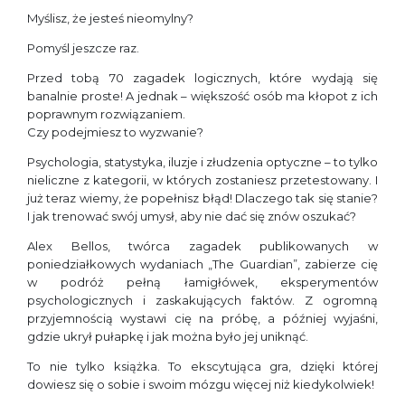
Myślisz, że jesteś nieomylny?
Pomyśl jeszcze raz.
Przed tobą 70 zagadek logicznych, które wydają się
banalnie proste! A jednak – większość osób ma kłopot z ich
poprawnym rozwiązaniem.
Czy podejmiesz to wyzwanie?
Psychologia, statystyka, iluzje i złudzenia optyczne – to tylko
nieliczne z kategorii, w których zostaniesz przetestowany. I
już teraz wiemy, że popełnisz błąd! Dlaczego tak się stanie?
I jak trenować swój umysł, aby nie dać się znów oszukać?
Alex Bellos, twórca zagadek publikowanych w
poniedziałkowych wydaniach „The Guardian”, zabierze cię
w podróż pełną łamigłówek, eksperymentów
psychologicznych i zaskakujących faktów. Z ogromną
przyjemnością wystawi cię na próbę, a później wyjaśni,
gdzie ukrył pułapkę i jak można było jej uniknąć.
To nie tylko książka. To ekscytująca gra, dzięki której
dowiesz się o sobie i swoim mózgu więcej niż kiedykolwiek!