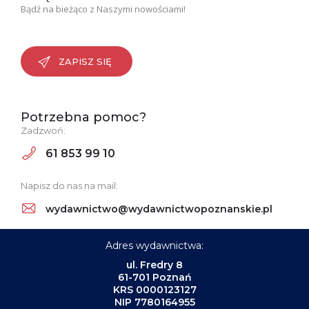
Bądź na bieżąco z Naszymi nowościami!
ZAPISZ SIĘ
Potrzebna pomoc?
Zadzwoń:
61 853 99 10
Napisz do nas na mail:
wydawnictwo@wydawnictwopoznanskie.pl
Adres wydawnictwa:
ul. Fredry 8
61-701 Poznań
KRS 0000123127
NIP 7780164955