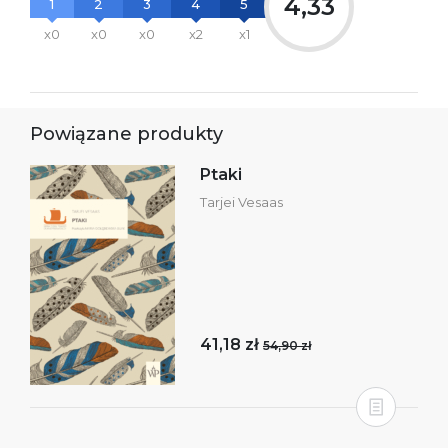
4,33
1
2
3
4
5
x0
x0
x0
x2
x1
Powiązane produkty
Ptaki
Tarjei Vesaas
41,18 zł
54,90 zł