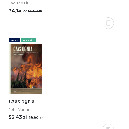
Tao Tao Liu
34,14 zł
56,90 zł
SERIA
NOWOŚCI
Czas ognia
John Vaillant
52,43 zł
69,90 zł