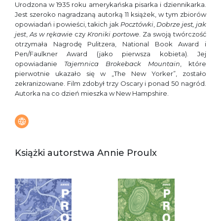
Urodzona w 1935 roku amerykańska pisarka i dziennikarka.
Jest szeroko nagradzaną autorką 11 książek, w tym zbiorów
opowiadań i powieści, takich jak
Pocztówki
,
Dobrze jest, jak
jest
,
As w rękawie
czy
Kroniki portowe
. Za swoją twórczość
otrzymała Nagrodę Pulitzera, National Book Award i
Pen/Faulkner Award (jako pierwsza kobieta). Jej
opowiadanie
Tajemnica Brokeback Mountain
, które
pierwotnie ukazało się w „The New Yorker”, zostało
zekranizowane. Film zdobył trzy Oscary i ponad 50 nagród.
Autorka na co dzień mieszka w New Hampshire.
Książki autorstwa Annie Proulx