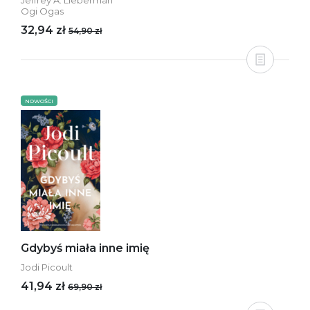
Jeffrey A. Lieberman
Ogi Ogas
32,94 zł
54,90 zł
NOWOŚCI
Gdybyś miała inne imię
Jodi Picoult
41,94 zł
69,90 zł