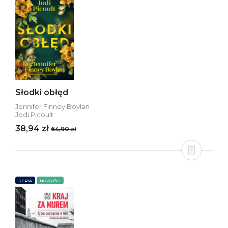
Słodki obłęd
Jennifer Finney Boylan
Jodi Picoult
38,94 zł
64,90 zł
SERIA
NOWOŚCI