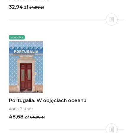
32,94 zł
54,90 zł
NOWOŚCI
Portugalia. W objęciach oceanu
Anna Bittner
48,68 zł
64,90 zł