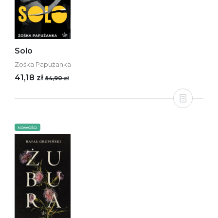
Solo
Zośka Papużanka
41,18 zł
54,90 zł
NOWOŚCI