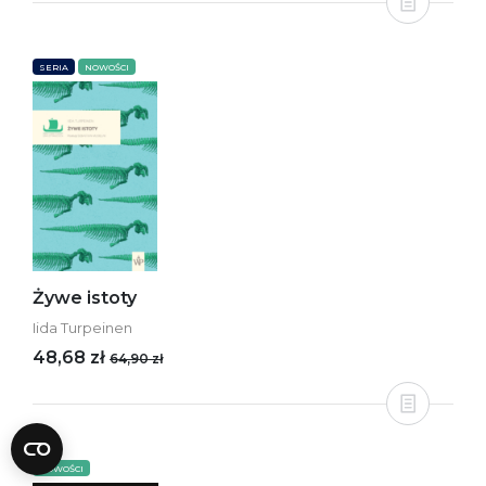
SERIA
NOWOŚCI
Żywe istoty
Iida Turpeinen
48,68 zł
64,90 zł
NOWOŚCI