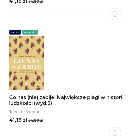
41,18 zł
54,90 zł
SERIA
NOWOŚCI
Co nas (nie) zabije. Największe plagi w historii
ludzkości (wyd.2)
Jennifer Wright
41,18 zł
54,90 zł