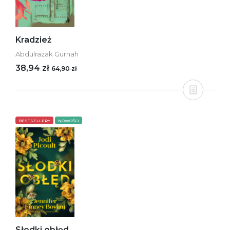
Kradzież
Abdulrazak Gurnah
38,94 zł
64,90 zł
BESTSELLERY
NOWOŚCI
Słodki obłęd