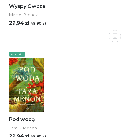
Wyspy Owcze
Maciej Brencz
29,94 zł
49,90 zł
NOWOŚCI
Pod wodą
Tara K. Menon
29,94 zł
49,90 zł