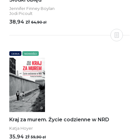
Jennifer Finney Boylan
Jodi Picoult
38,94 zł
64,90 zł
SERIA
NOWOŚCI
Kraj za murem. Życie codzienne w NRD
Katja Hoyer
35,94 zł
59,90 zł