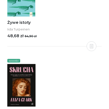
Żywe istoty
Iida Turpeinen
48,68 zł
64,90 zł
NOWOŚCI