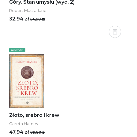
Góry. Stan umysłu (wyd. 2)
Robert Macfarlane
32,94 zł
54,90 zł
NOWOŚCI
Złoto, srebro i krew
Gareth Harney
47,94 zł
79,90 zł