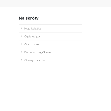
Na skróty
Kup książkę
Opis książki
O autorze
Dane szczegółowe
Oceny i opinie