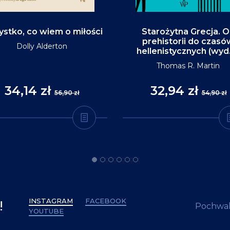
stko, co wiem o miłości
Starożytna Grecja. 
prehistorii do czasó
Dolly Alderton
hellenistycznych (wyd
Thomas R. Martin
34,14 zł
32,94 zł
56,90 zł
54,90 zł
INSTAGRAM
FACEBOOK
!
Pochwal
YOUTUBE