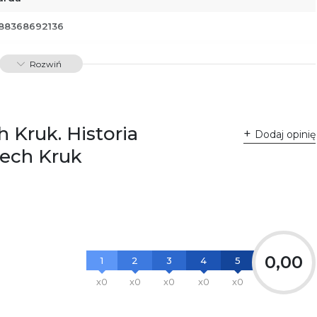
88368692136
01058
Rozwiń
 Kruk. Historia
Dodaj opinię
ciech Kruk
0,00
1
2
3
4
5
x0
x0
x0
x0
x0