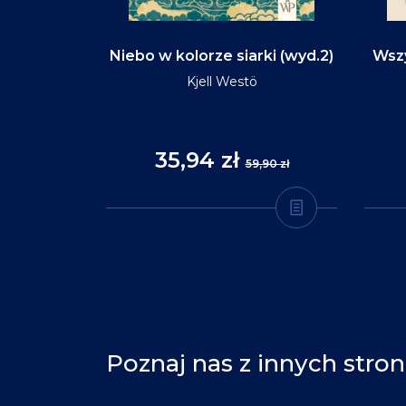
d na tym
Niebo w kolorze siarki (wyd.2)
Wszy
(wyd.3)
Kjell Westö
35,94 zł
,90 zł
59,90 zł
Poznaj nas z innych stron