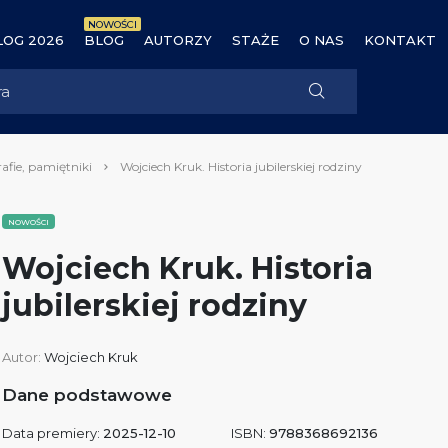
NOWOŚCI
OG 2026
BLOG
AUTORZY
STAŻE
O NAS
KONTAKT
afie, pamiętniki
Wojciech Kruk. Historia jubilerskiej rodziny
NOWOŚCI
Wojciech Kruk. Historia
jubilerskiej rodziny
Autor:
Wojciech Kruk
Dane podstawowe
Data premiery:
2025-12-10
ISBN:
9788368692136