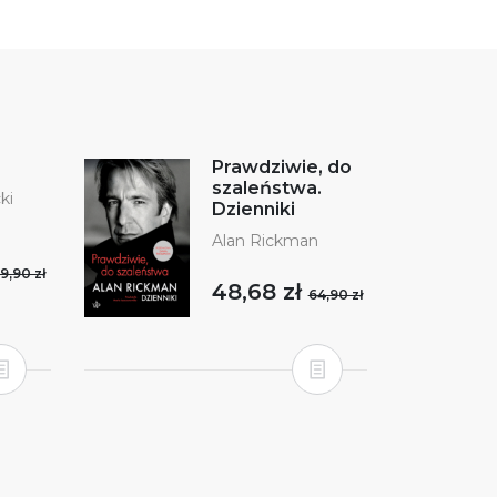
Prawdziwie, do
szaleństwa.
ki
Dzienniki
Alan Rickman
9,90 zł
48,68 zł
64,90 zł