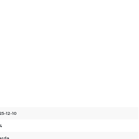
25-12-10
4
arda