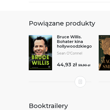
Powiązane produkty
Bruce Willis.
Bohater kina
hollywoodzkiego
Sean O'Connel
44,93 zł
59,90 zł
Booktrailery