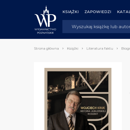
KSIĄŻKI
ZAPOWIEDZI
KATAL
Strona główna
Książki
Literatura faktu
Biogr