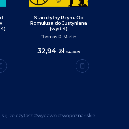
Od
Starożytny Rzym. Od
Alaska. P
w
Romulusa do Justyniana
św
.4)
(wyd.4)
D
Thomas R. Martin
32,94 zł
35
54,90 zł
 się, że czytasz #wydawnictwopoznańskie