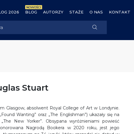
NOWOŚCI
OG 2026
BLOG
AUTORZY
STAŻE
O NAS
KONTAKT
glas Stuart
m Glasgow, absolwent Royal College of Art w Londynie.
„Found Wanting” oraz „The Englishman”) ukazały się na
„The New Yorker”. Obsypana wyróżnieniami powieść
honorowana Nagrodą Bookera w 2020 roku, jest jego