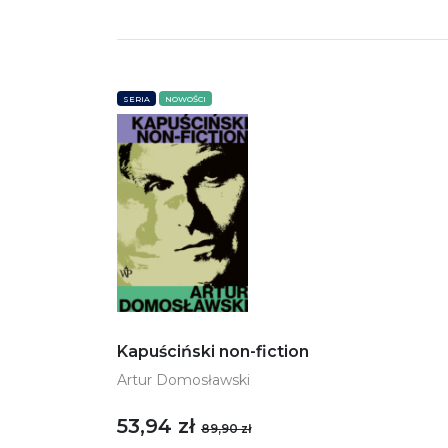
SERIA
NOWOŚCI
Kapuściński non-fiction
Artur Domosławski
53,94 zł
89,90 zł