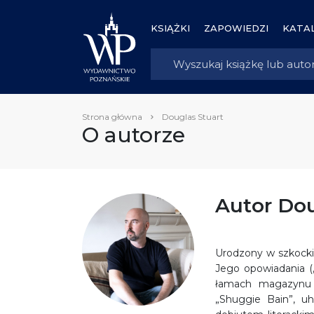
KSIĄŻKI
ZAPOWIEDZI
KATAL
Strona główna
Douglas Stuart
O autorze
Autor Dou
Urodzony w szkocki
Jego opowiadania (
łamach magazynu 
„Shuggie Bain”, u