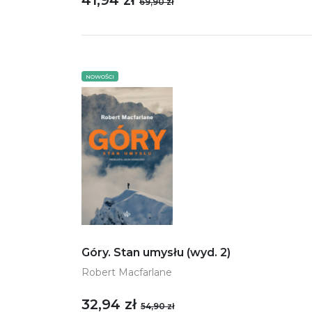
41,94 zł
69,90 zł
NOWOŚCI
Góry. Stan umysłu (wyd. 2)
Robert Macfarlane
32,94 zł
54,90 zł