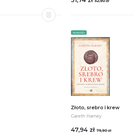
31,74 zł
52,90 zł
NOWOŚCI
Złoto, srebro i krew
Gareth Harney
47,94 zł
79,90 zł