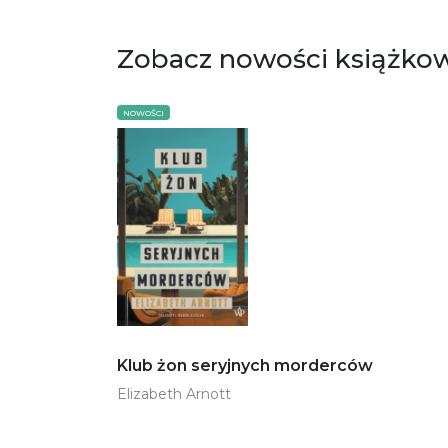
Zobacz nowości książko
NOWOŚCI
Klub żon seryjnych morderców
Elizabeth Arnott