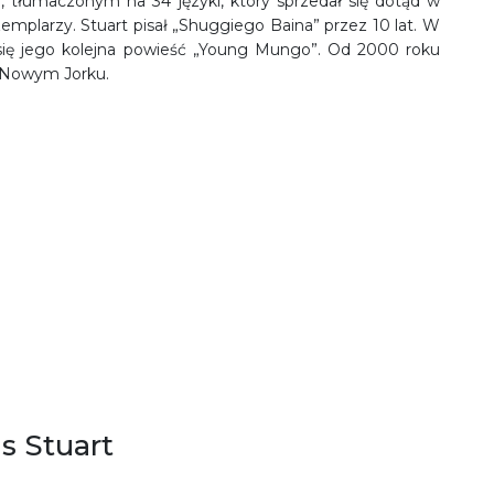
, tłumaczonym na 34 języki, który sprzedał się dotąd w
plarzy. Stuart pisał „Shuggiego Baina” przez 10 lat. W
się jego kolejna powieść „Young Mungo”. Od 2000 roku
w Nowym Jorku.
s Stuart