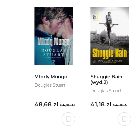
Młody Mungo
Shuggie Bain
(wyd.2)
Douglas Stuart
Douglas Stuart
48,68 zł
41,18 zł
64,90 zł
54,90 zł