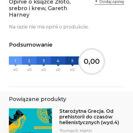
Opinie o książce Złoto,
Dodaj opinię
srebro i krew, Gareth
Harney
Na razie nie ma opinii o produkcie.
Podsumowanie
0,00
1
2
3
4
5
x0
x0
x0
x0
x0
Powiązane produkty
Starożytna Grecja. Od
prehistorii do czasów
hellenistycznych (wyd.4)
Thomas R. Martin