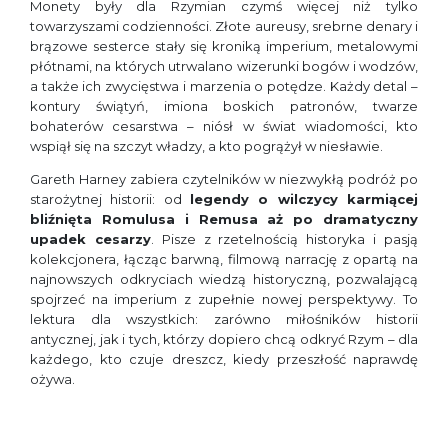
Monety były dla Rzymian czymś więcej niż tylko
towarzyszami codzienności. Złote aureusy, srebrne denary i
brązowe sesterce stały się kroniką imperium, metalowymi
płótnami, na których utrwalano wizerunki bogów i wodzów,
a także ich zwycięstwa i marzenia o potędze. Każdy detal –
kontury świątyń, imiona boskich patronów, twarze
bohaterów cesarstwa – niósł w świat wiadomości, kto
wspiął się na szczyt władzy, a kto pogrążył w niesławie.
Gareth Harney zabiera czytelników w niezwykłą podróż po
starożytnej historii: od
legendy o wilczycy karmiącej
bliźnięta Romulusa i Remusa aż po dramatyczny
upadek cesarzy
. Pisze z rzetelnością historyka i pasją
kolekcjonera, łącząc barwną, filmową narrację z opartą na
najnowszych odkryciach wiedzą historyczną, pozwalającą
spojrzeć na imperium z zupełnie nowej perspektywy. To
lektura dla wszystkich: zarówno miłośników historii
antycznej, jak i tych, którzy dopiero chcą odkryć Rzym – dla
każdego, kto czuje dreszcz, kiedy przeszłość naprawdę
ożywa.