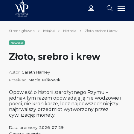
Strona główna
Książki
Historia
Złoto, srebro i krew
NOWOŚCI
Złoto, srebro i krew
Autor:
Gareth Harney
Przekład:
Maciej Miłkowski
Opowieść o historii starożytnego Rzymu –
jednak tym razem opowiadają ją nie wodzowie i
poeci, nie kronikarze, lecz najpowszechniejszy i
najtrwalszy przedmiot wytworzony przez
cywilizację: monety.
Data premiery:
2026-07-29
Oprawa:
twarda