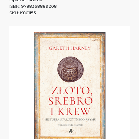
ISBN:
9788368889208
SKU:
K801155