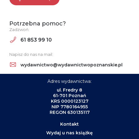
Potrzebna pomoc?
Zadzwoń:
61 853 99 10
Napisz do nas na mail:
wydawnictwo@wydawnictwopoznanskie.pl
Adres wydawnictwa:
ul. Fredry 8
61-701 Poznań
KRS 0000123127
NIP 7780164955
REGON 630135117
Kontakt
Wydaj u nas książkę