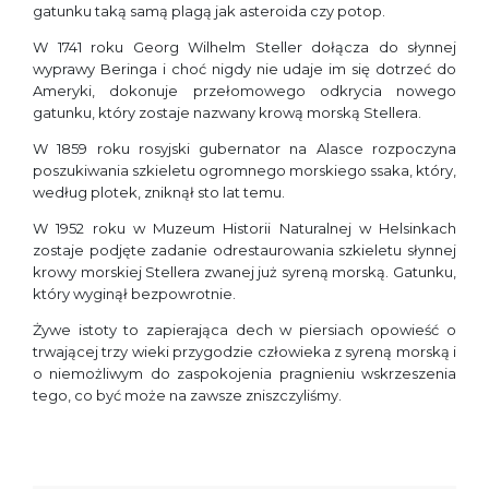
gatunku taką samą plagą jak asteroida czy potop.
W 1741 roku Georg Wilhelm Steller dołącza do słynnej
wyprawy Beringa i choć nigdy nie udaje im się dotrzeć do
Ameryki, dokonuje przełomowego odkrycia nowego
gatunku, który zostaje nazwany krową morską Stellera.
W 1859 roku rosyjski gubernator na Alasce rozpoczyna
poszukiwania szkieletu ogromnego morskiego ssaka, który,
według plotek, zniknął sto lat temu.
W 1952 roku w Muzeum Historii Naturalnej w Helsinkach
zostaje podjęte zadanie odrestaurowania szkieletu słynnej
krowy morskiej Stellera zwanej już syreną morską. Gatunku,
który wyginął bezpowrotnie.
Żywe istoty to zapierająca dech w piersiach opowieść o
trwającej trzy wieki przygodzie człowieka z syreną morską i
o niemożliwym do zaspokojenia pragnieniu wskrzeszenia
tego, co być może na zawsze zniszczyliśmy.