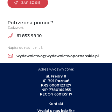
ZAPISZ SIĘ
Potrzebna pomoc?
Zadzwoń:
61 853 99 10
Napisz do nas na mail:
wydawnictwo@wydawnictwopoznanskie.pl
Adres wydawnictwa:
ul. Fredry 8
61-701 Poznań
KRS 0000123127
NIP 7780164955
REGON 630135117
Kontakt
Wydaj u nas książkę