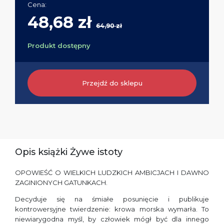
Cena:
48,68 zł
64,90 zł
Produkt dostępny
Przejdź do sklepu
Opis książki Żywe istoty
OPOWIEŚĆ O WIELKICH LUDZKICH AMBICJACH I DAWNO
ZAGINIONYCH GATUNKACH.
Decyduje się na śmiałe posunięcie i publikuje
kontrowersyjne twierdzenie: krowa morska wymarła. To
niewiarygodna myśl, by człowiek mógł być dla innego