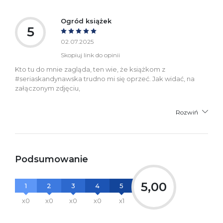
Ogród książek
5
02.07.2025
Skopiuj link do opinii
Kto tu do mnie zagląda, ten wie, że książkom z
#seriaskandynawska trudno mi się oprzeć. Jak widać, na
załączonym zdjęciu,
Rozwiń
Podsumowanie
5,00
1
2
3
4
5
x0
x0
x0
x0
x1