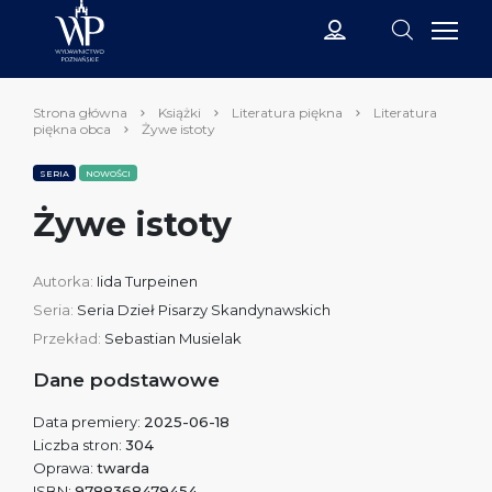
Strona główna
Książki
Literatura piękna
Literatura
piękna obca
Żywe istoty
SERIA
NOWOŚCI
Żywe istoty
Autorka:
Iida Turpeinen
Seria:
Seria Dzieł Pisarzy Skandynawskich
Przekład:
Sebastian Musielak
Dane podstawowe
Data premiery:
2025-06-18
Liczba stron:
304
Oprawa:
twarda
ISBN:
9788368479454