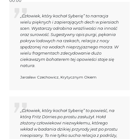
00:00
00:20
„Człowiek, który kochał Syberię” to narracja
wielu pięknych i zapierających dech w piersiach
scen. Wystarczy odrobina wrażliwości na inność
oraz surowość. Sugestywny opis purgi, pękania
pokryw lodowych na rzekach, relacja z nocy
spędzonej na wodach nieprzyjaznego morza. W
wielu fragmentach zdecydowanie dużo
ciekawszym bohaterem tej opowieści staje się
natura.
Jarosław Czechowicz, Krytycznym Okiem
„Człowiek, który kochał Syberię” to powieść, na
którą Fritz Dörries po prostu zasłużył. Hołd
złożony człowiekowi niezwykłemu, którego
wkład w badania dzikiej przyrody jest po prostu
nieopisany. To nie tylko sucha relacja z podróży,