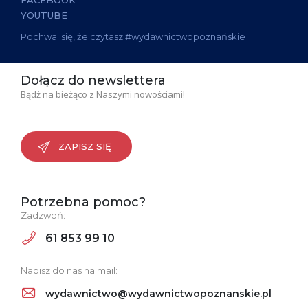
FACEBOOK
YOUTUBE
Pochwal się, że czytasz #wydawnictwopoznańskie
Dołącz do newslettera
Bądź na bieżąco z Naszymi nowościami!
ZAPISZ SIĘ
Potrzebna pomoc?
Zadzwoń:
61 853 99 10
Napisz do nas na mail:
wydawnictwo@wydawnictwopoznanskie.pl