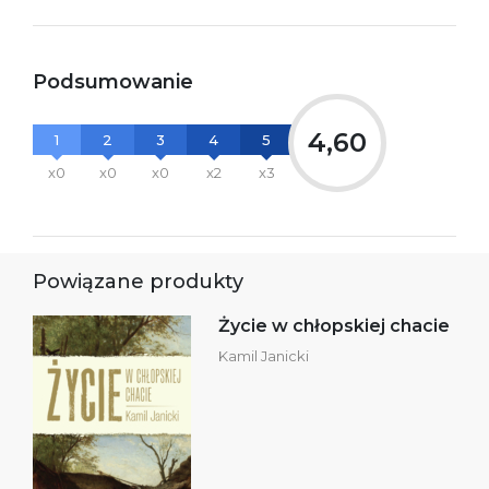
Podsumowanie
4,60
1
2
3
4
5
x0
x0
x0
x2
x3
Powiązane produkty
Życie w chłopskiej chacie
Kamil Janicki