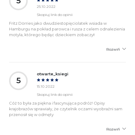
5
25.10.2022
Skopiuj link do opinii
Fritz Dörries jako dwudziestopięciolatek wsiada w
Hamburgu na pokład parowca i rusza z celem odnalezienia
motyla, którego będąc dzieckiem zobaczył
Rozwiń
otwarte_ksiegi
5
15.10.2022
Skopiuj link do opinii
Cóż to była za piękna i fascynująca podróż! Opisy
krajobrazów sprawiały, że czytelnik oczami wyobraźni sam
przenosił się w odmęty
Rozwiń