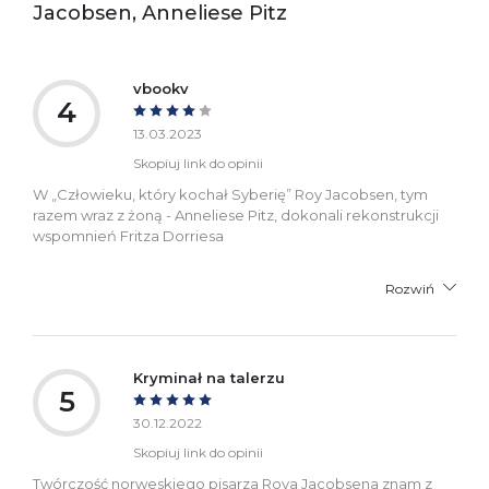
Jacobsen, Anneliese Pitz
vbookv
4
13.03.2023
Skopiuj link do opinii
W „Człowieku, który kochał Syberię” Roy Jacobsen, tym
razem wraz z żoną - Anneliese Pitz, dokonali rekonstrukcji
wspomnień Fritza Dorriesa
Rozwiń
Kryminał na talerzu
5
30.12.2022
Skopiuj link do opinii
Twórczość norweskiego pisarza Roya Jacobsena znam z