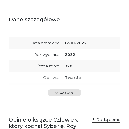
Dane szczegółowe
Data premiery:
12-10-2022
Rok wydania:
2022
Liczba stron:
320
Oprawa:
Twarda
ISBN
9788367324915
Rozwiń
SKU:
K800323
Opinie o książce Człowiek,
Dodaj opinię
który kochał Syberię, Roy