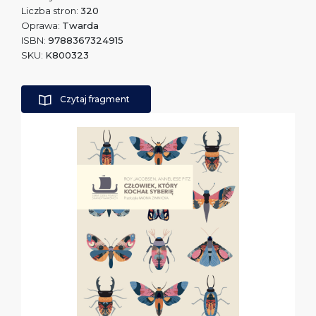
Liczba stron:
320
Oprawa:
Twarda
ISBN:
9788367324915
SKU:
K800323
Czytaj fragment