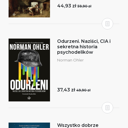
44,93 zł
59,90 zł
Odurzeni. Naziści, CIA i
sekretna historia
psychodelików
Norman Ohler
37,43 zł
49,90 zł
Wszystko dobrze