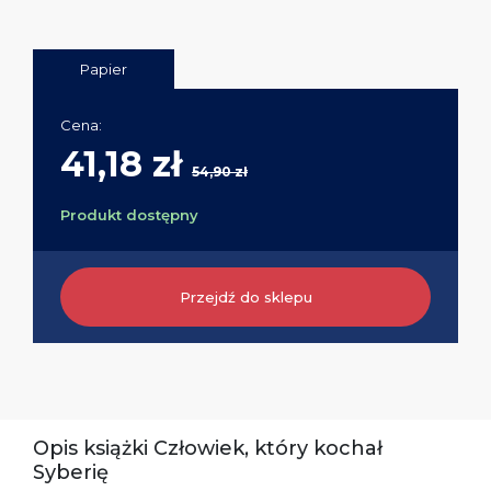
Papier
Cena:
41,18 zł
54,90 zł
Produkt dostępny
Przejdź do sklepu
Opis książki Człowiek, który kochał
Syberię