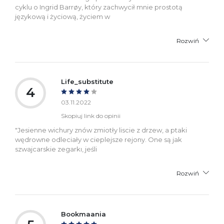
cyklu o Ingrid Barrøy, który zachwycił mnie prostotą
językową i życiową, życiem w
Rozwiń
Life_substitute
4
03.11.2022
Skopiuj link do opinii
"Jesienne wichury znów zmiotły liscie z drzew, a ptaki
wędrowne odleciały w cieplejsze rejony. One są jak
szwajcarskie zegarkı, jeśli
Rozwiń
Bookmaania