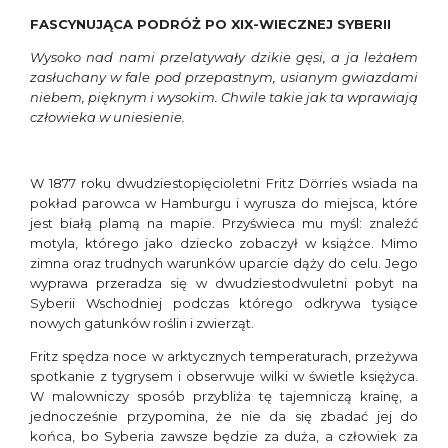
FASCYNUJĄCA PODRÓŻ PO XIX-WIECZNEJ SYBERII
Wysoko nad nami przelatywały dzikie gęsi, a ja leżałem
zasłuchany w fale pod przepastnym, usianym gwiazdami
niebem, pięknym i wysokim. Chwile takie jak ta wprawiają
człowieka w uniesienie.
W 1877 roku dwudziestopięcioletni Fritz Dörries wsiada na
pokład parowca w Hamburgu i wyrusza do miejsca, które
jest białą plamą na mapie. Przyświeca mu myśl: znaleźć
motyla, którego jako dziecko zobaczył w książce. Mimo
zimna oraz trudnych warunków uparcie dąży do celu. Jego
wyprawa przeradza się w dwudziestodwuletni pobyt na
Syberii Wschodniej podczas którego odkrywa tysiące
nowych gatunków roślin i zwierząt.
Fritz spędza noce w arktycznych temperaturach, przeżywa
spotkanie z tygrysem i obserwuje wilki w świetle księżyca.
W malowniczy sposób przybliża tę tajemniczą krainę, a
jednocześnie przypomina, że nie da się zbadać jej do
końca, bo Syberia zawsze będzie za duża, a człowiek za