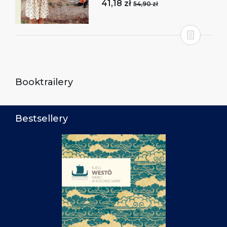
41,18 zł
54,90 zł
Booktrailery
Bestsellery