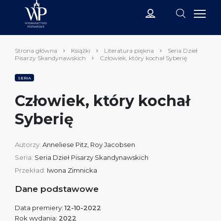
Strona główna
Książki
Literatura piękna
Seria Dzieł
Pisarzy Skandynawskich
Człowiek, który kochał Syberię
SERIA
Człowiek, który kochał
Syberię
Autorzy:
Anneliese Pitz
,
Roy Jacobsen
Seria:
Seria Dzieł Pisarzy Skandynawskich
Przekład:
Iwona Zimnicka
Dane podstawowe
Data premiery:
12-10-2022
Rok wydania:
2022