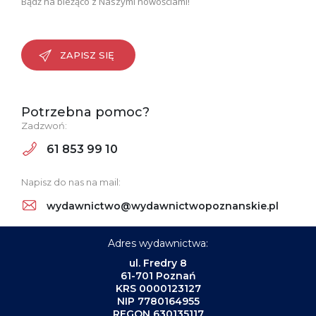
Bądź na bieżąco z Naszymi nowościami!
ZAPISZ SIĘ
Potrzebna pomoc?
Zadzwoń:
61 853 99 10
Napisz do nas na mail:
wydawnictwo@wydawnictwopoznanskie.pl
Adres wydawnictwa:
ul. Fredry 8
61-701 Poznań
KRS 0000123127
NIP 7780164955
REGON 630135117