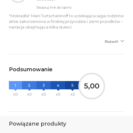
Skopiuj link do opinii
"Mokradła" Marii Turtschaninoff to urzekająca saga rodzinna
silnie zakorzeniona w fińskiej przyrodzie i ziemi przodków –
narracja obejmująca kilka stuleci
Rozwiń
Podsumowanie
5,00
1
2
3
4
5
x0
x0
x0
x0
x3
Powiązane produkty