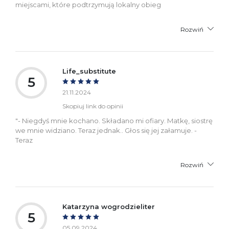
miejscami, które podtrzymują lokalny obieg
Rozwiń
Life_substitute
5
21.11.2024
Skopiuj link do opinii
"- Niegdyś mnie kochano. Składano mi ofiary. Matkę, siostrę
we mnie widziano. Teraz jednak.. Głos się jej załamuje. -
Teraz
Rozwiń
Katarzyna wogrodzieliter
5
05.09.2024