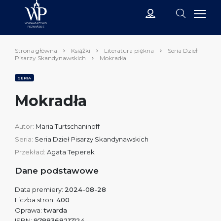
Strona główna
Książki
Literatura piękna
Seria Dzieł
Pisarzy Skandynawskich
Mokradła
SERIA
Mokradła
Autor:
Maria Turtschaninoff
Seria:
Seria Dzieł Pisarzy Skandynawskich
Przekład:
Agata Teperek
Dane podstawowe
Data premiery:
2024-08-28
Liczba stron:
400
Oprawa:
twarda
ISBN:
9788368217124