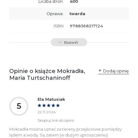
Liczba stron:
400
Oprawa:
twarda
ISBN
9788368217124
SKU:
K800771
Rozwiń
Opinie o książce Mokradła,
Dodaj opinię
Maria Turtschaninoff
Ela Matusiak
5
22.11.2024
Skopiuj link do opinii
Mokradła można uznać za tereny przejściowe pomiędzy
lądem a wodą. Są zatem (w dużym uproszczeniu)