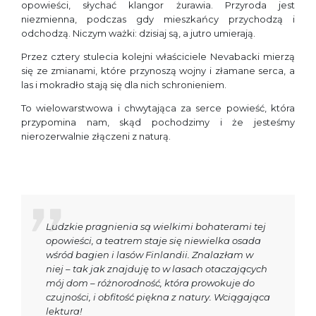
opowieści, słychać klangor żurawia. Przyroda jest
niezmienna, podczas gdy mieszkańcy przychodzą i
odchodzą. Niczym ważki: dzisiaj są, a jutro umierają.
Przez cztery stulecia kolejni właściciele Nevabacki mierzą
się ze zmianami, które przynoszą wojny i złamane serca, a
las i mokradło stają się dla nich schronieniem.
To wielowarstwowa i chwytająca za serce powieść, która
przypomina nam, skąd pochodzimy i że jesteśmy
nierozerwalnie złączeni z naturą.
Ludzkie pragnienia są wielkimi bohaterami tej
opowieści, a teatrem staje się niewielka osada
wśród bagien i lasów Finlandii. Znalazłam w
niej – tak jak znajduję to w lasach otaczających
mój dom – różnorodność, która prowokuje do
czujności, i obfitość piękna z natury. Wciągająca
lektura!