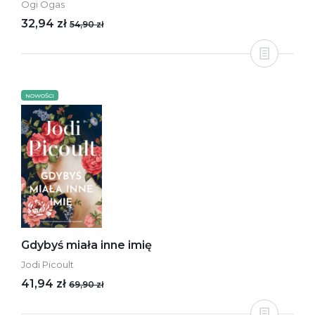
Ogi Ogas
32,94 zł
54,90 zł
NOWOŚCI
Gdybyś miała inne imię
Jodi Picoult
41,94 zł
69,90 zł