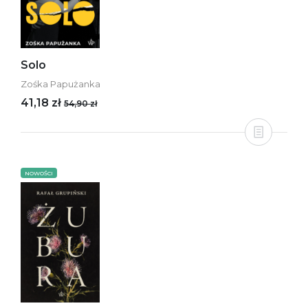
Solo
Zośka Papużanka
41,18 zł
54,90 zł
NOWOŚCI