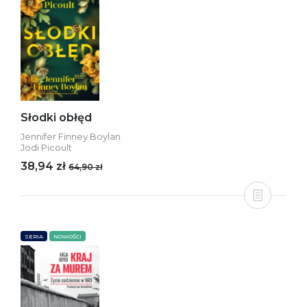
Słodki obłęd
Jennifer Finney Boylan
Jodi Picoult
38,94 zł
64,90 zł
SERIA
NOWOŚCI