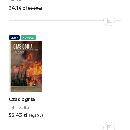
Tao Tao Liu
34,14 zł
56,90 zł
SERIA
NOWOŚCI
Czas ognia
John Vaillant
52,43 zł
69,90 zł