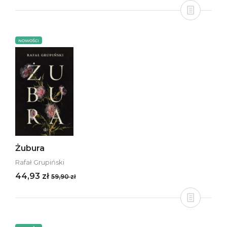
NOWOŚCI
Żubura
Rafał Grupiński
44,93 zł
59,90 zł