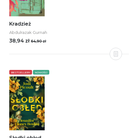
Kradzież
Abdulrazak Gurnah
38,94 zł
64,90 zł
BESTSELLERY
NOWOŚCI
Słodki obłęd