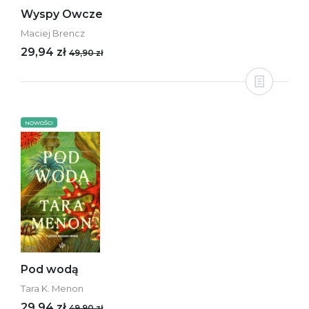
Wyspy Owcze
Maciej Brencz
29,94 zł
49,90 zł
NOWOŚCI
Pod wodą
Tara K. Menon
29,94 zł
49,90 zł