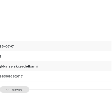
26-07-01
2
ękka ze skrzydełkami
88368692617
01101
Rozwiń