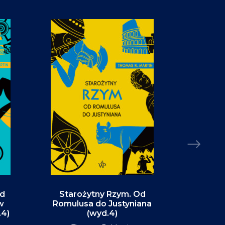
Od
Starożytny Rzym. Od
Alaska. P
w
Romulusa do Justyniana
św
.4)
(wyd.4)
D