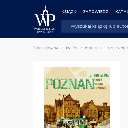
KSIĄŻKI
ZAPOWIEDZI
KATAL
Strona główna
Książki
Historia
Poznań. Hist