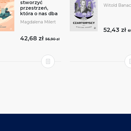
stworzyć
Witold Bana
przestrzeń,
która o nas dba
Magdalena Milert
52,43 zł
6
42,68 zł
56,90 zł