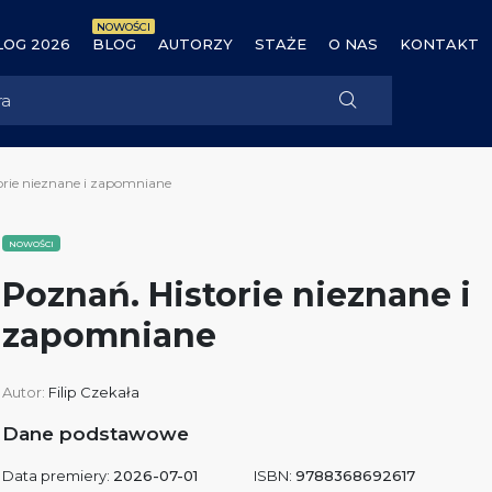
NOWOŚCI
OG 2026
BLOG
AUTORZY
STAŻE
O NAS
KONTAKT
orie nieznane i zapomniane
NOWOŚCI
Poznań. Historie nieznane i
zapomniane
Autor:
Filip Czekała
Dane podstawowe
Data premiery:
2026-07-01
ISBN:
9788368692617