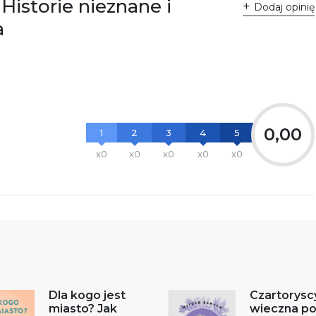
Historie nieznane i
Dodaj opinię
a
0,00
1
2
3
4
5
x0
x0
x0
x0
x0
Dla kogo jest
Czartoryscy
miasto? Jak
wieczna p