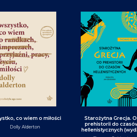
stko, co wiem o miłości
Starożytna Grecja. 
prehistorii do czasó
Dolly Alderton
hellenistycznych (wyd