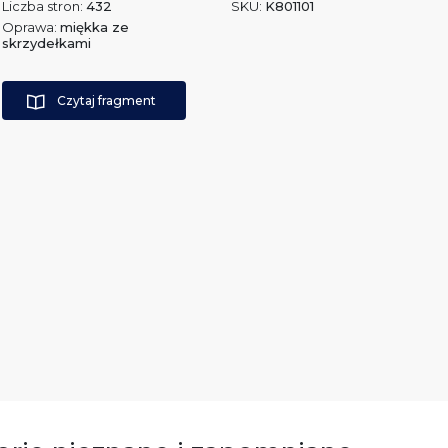
Liczba stron:
432
SKU:
K801101
Oprawa:
miękka ze
skrzydełkami
Czytaj fragment