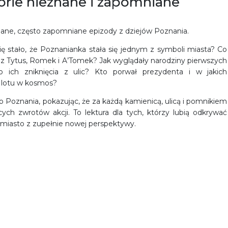
torie nieznane i zapomniane
znane, często zapomniane epizody z dziejów Poznania.
ę stało, że Poznanianka stała się jednym z symboli miasta? Co
z Tytus, Romek i A’Tomek? Jak wyglądały narodziny pierwszych
 ich zniknięcia z ulic? Kto porwał prezydenta i w jakich
d lotu w kosmos?
o Poznania, pokazując, że za każdą kamienicą, ulicą i pomnikiem
ących zwrotów akcji. To lektura dla tych, którzy lubią odkrywać
a miasto z zupełnie nowej perspektywy.