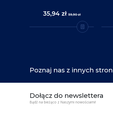
35,94 zł
,90 zł
59,90 zł
Poznaj nas z innych stron
Dołącz do newslettera
Bądź na bieżąco z Naszymi nowościami!