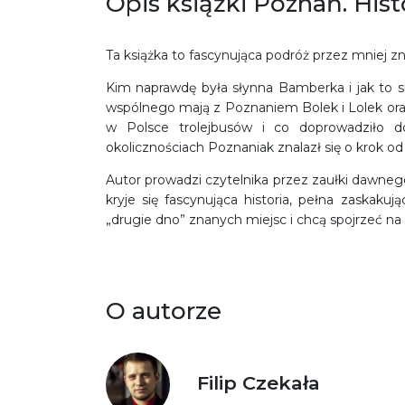
Opis książki Poznań. His
Ta książka to fascynująca podróż przez mniej 
Kim naprawdę była słynna Bamberka i jak to si
wspólnego mają z Poznaniem Bolek i Lolek ora
w Polsce trolejbusów i co doprowadziło do
okolicznościach Poznaniak znalazł się o krok o
Autor prowadzi czytelnika przez zaułki dawneg
kryje się fascynująca historia, pełna zaskakuj
„drugie dno” znanych miejsc i chcą spojrzeć n
O autorze
Filip Czekała