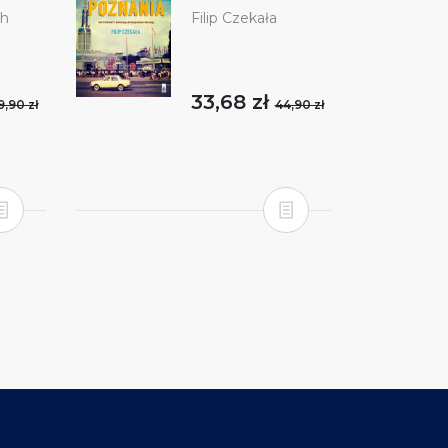
ch
Filip Czekała
33,68 zł
9,90 zł
44,90 zł