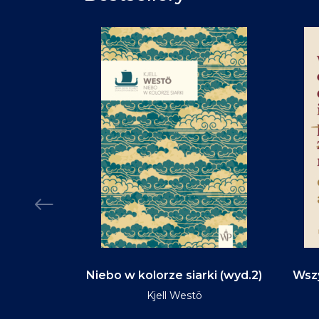
d na tym
Niebo w kolorze siarki (wyd.2)
Wszy
(wyd.3)
Kjell Westö