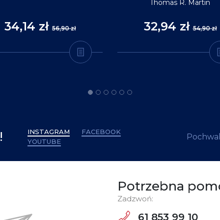
Thomas R. Martin
34,14 zł
32,94 zł
56,90 zł
54,90 zł
INSTAGRAM
FACEBOOK
!
Pochwal
YOUTUBE
Potrzebna pom
Zadzwoń:
61 853 99 10