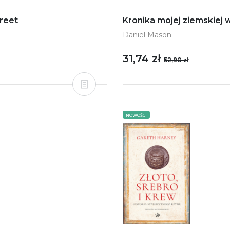
treet
Kronika mojej ziemskiej
Daniel Mason
31,74 zł
52,90 zł
NOWOŚCI