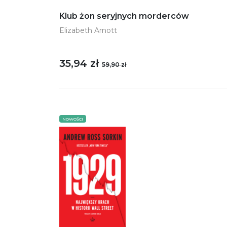
Klub żon seryjnych morderców
Elizabeth Arnott
35,94 zł
59,90 zł
NOWOŚCI