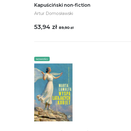
Kapuściński non-fiction
Artur Domosławski
53,94 zł
89,90 zł
NOWOŚCI