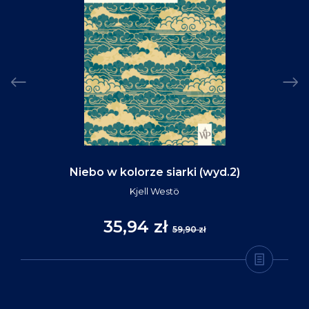
Niebo w kolorze siarki (wyd.2)
Kjell Westö
35,94 zł
59,90 zł