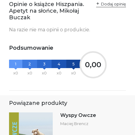
Opinie o książce Hiszpania.
Dodaj opinię
Apetyt na słońce, Mikołaj
Buczak
Na razie nie ma opinii o produkcie.
Podsumowanie
0,00
1
2
3
4
5
x0
x0
x0
x0
x0
Powiązane produkty
Wyspy Owcze
Maciej Brencz