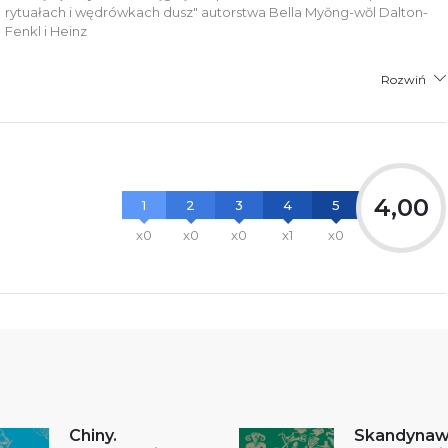
rytuałach i wędrówkach dusz" autorstwa Bella Myŏng-wŏl Dalton-
Fenkl i Heinz
Rozwiń
4,00
1
2
3
4
5
x0
x0
x0
x1
x0
Chiny.
Skandynaw