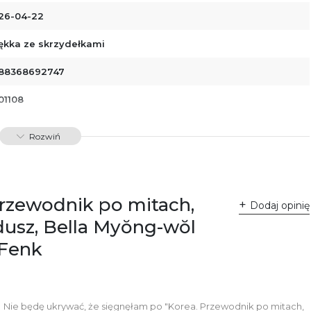
26-04-22
ękka ze skrzydełkami
88368692747
01108
Rozwiń
Przewodnik po mitach,
Dodaj opinię
dusz, Bella Myŏng-wŏl
 Fenk
Nie będę ukrywać, że sięgnęłam po "Korea. Przewodnik po mitach,