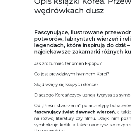
Opis książki Korea. Przew
wędrówkach dusz
Fascynujące, ilustrowane przewodn
potworów, labiryntach wierzeń i reli
legendach, które inspirują do dziś 
najciekawsze zakamarki różnych kul
Jak zrozumieć fenomen k-popu?
Co jest prawdziwym hymnem Korei?
Skąd wzięły się księżyc i słońce?
Dlaczego Koreańczycy uznają tygrysa za symb
Od „Pieśni stworzenia” po archetypy bohateró
fascynujący świat dawnych wierzeń
, a takż
na rozwój literatury czy filmu. Dzięki nim poz
symbolizuje królik, a także nauczysz się rozp