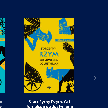
Od
Starożytny Rzym. Od
Alaska. P
w
Romulusa do Justyniana
św