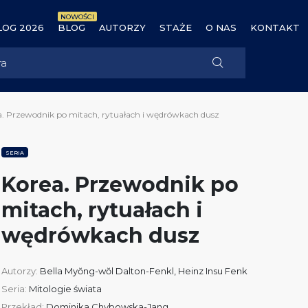
NOWOŚCI
OG 2026
BLOG
AUTORZY
STAŻE
O NAS
KONTAKT
a. Przewodnik po mitach, rytuałach i wędrówkach dusz
SERIA
Korea. Przewodnik po
mitach, rytuałach i
wędrówkach dusz
Autorzy:
Bella Myŏng-wŏl Dalton-Fenkl
,
Heinz Insu Fenk
Seria:
Mitologie świata
Przekład:
Dominika Chybowska-Jang