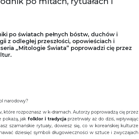
odnik po mitach, rytuałach i
iki po światach pełnych bóstw, duchów i
gii z odległej przeszłości, opowieściach i
– seria „Mitologie Świata” poprowadzi cię przez
tur.
ol narodowy?
w, które rozpoznasz w k-dramach. Autorzy poprowadzą cię przez
e pokażą, jak
folklor i tradycja
przetrwały aż do dziś, wpływając
nasz szamańskie rytuały, dowiesz się, co w koreańskiej kulturze
oznawać dziesięć symboli długowieczności w sztuce i zwyczajach