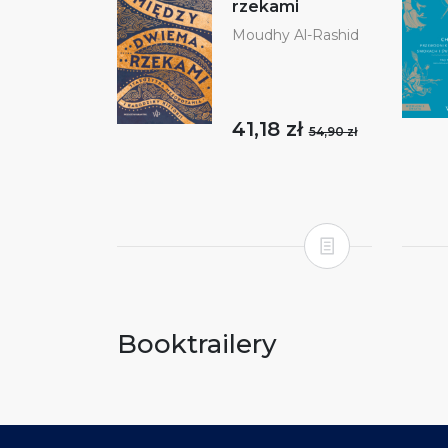
rzekami
Moudhy Al-Rashid
41,18 zł
54,90 zł
Booktrailery