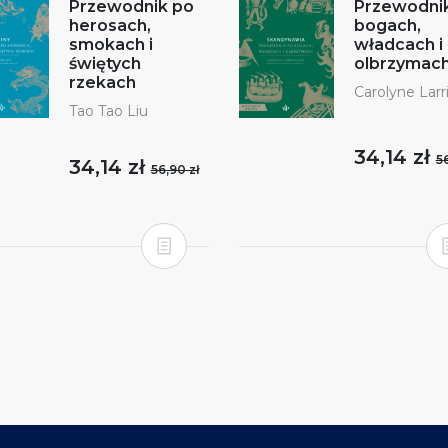
Przewodnik po
Przewodni
herosach,
bogach,
smokach i
władcach i
świętych
olbrzymac
rzekach
Carolyne Larr
Tao Tao Liu
34,14 zł
56
34,14 zł
56,90 zł