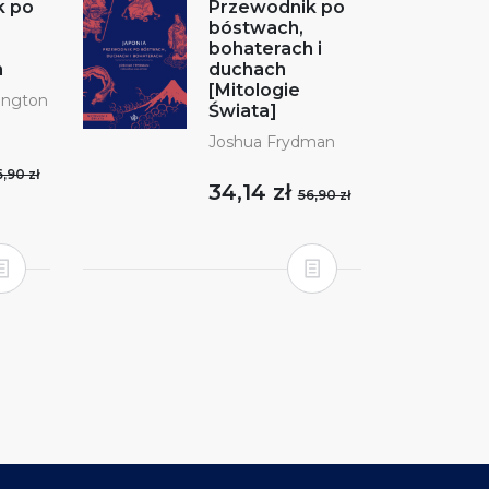
k po
Przewodnik po
bóstwach,
bohaterach i
h
duchach
[Mitologie
ington
Świata]
Joshua Frydman
,90 zł
34,14 zł
56,90 zł