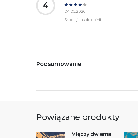
4
04.05.2026
Skopiuj link do opinii
Podsumowanie
Powiązane produkty
Między dwiema