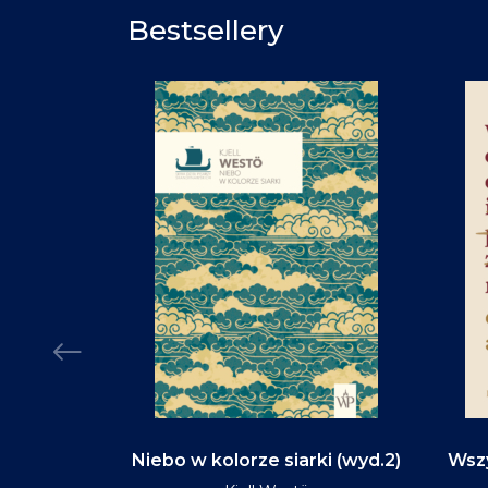
Bestsellery
d na tym
Niebo w kolorze siarki (wyd.2)
Wszy
(wyd.3)