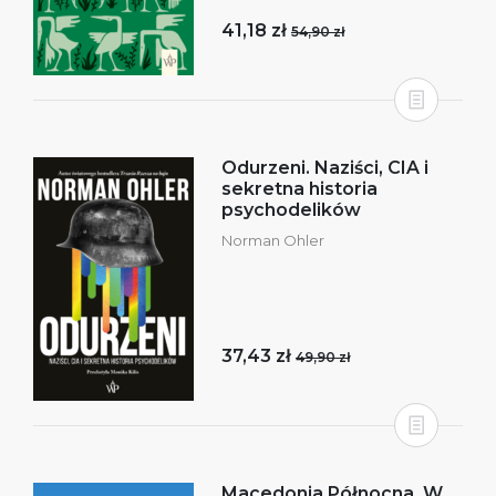
41,18 zł
54,90 zł
Odurzeni. Naziści, CIA i
sekretna historia
psychodelików
Norman Ohler
37,43 zł
49,90 zł
Macedonia Północna. W