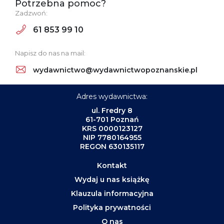
Potrzebna pomoc?
Zadzwoń:
61 853 99 10
Napisz do nas na mail:
wydawnictwo@wydawnictwopoznanskie.pl
Adres wydawnictwa:
ul. Fredry 8
61-701 Poznań
KRS 0000123127
NIP 7780164955
REGON 630135117
Kontakt
Wydaj u nas książkę
Klauzula informacyjna
Polityka prywatności
O nas