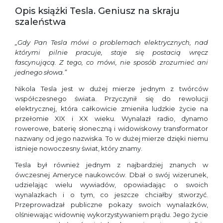
Opis książki Tesla. Geniusz na skraju
szaleństwa
„Gdy Pan Tesla mówi o problemach elektrycznych, nad
którymi pilnie pracuje, staje się postacią wręcz
fascynującą. Z tego, co mówi, nie sposób zrozumieć ani
jednego słowa.”
Nikola Tesla jest w dużej mierze jednym z twórców
współczesnego świata. Przyczynił się do rewolucji
elektrycznej, która całkowicie zmieniła ludzkie życie na
przełomie XIX i XX wieku. Wynalazł radio, dynamo
rowerowe, baterię słoneczną i widowiskowy transformator
nazwany od jego nazwiska. To w dużej mierze dzięki niemu
istnieje nowoczesny świat, który znamy.
Tesla był również jednym z najbardziej znanych w
ówczesnej Ameryce naukowców. Dbał o swój wizerunek,
udzielając wielu wywiadów, opowiadając o swoich
wynalazkach i o tym, co jeszcze chciałby stworzyć.
Przeprowadzał publiczne pokazy swoich wynalazków,
olśniewając widownię wykorzystywaniem prądu. Jego życie