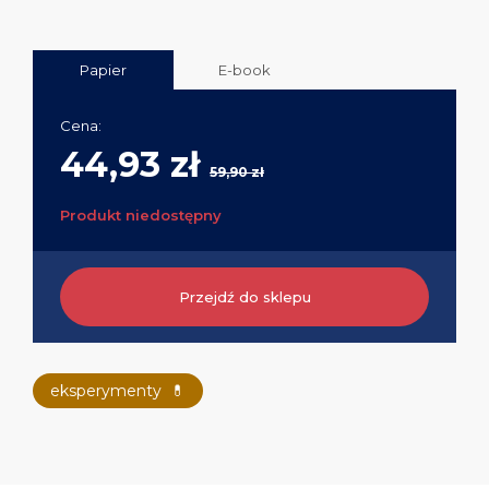
Papier
E-book
Cena:
44,93 zł
59,90 zł
Produkt niedostępny
Przejdź do sklepu
eksperymenty
💊