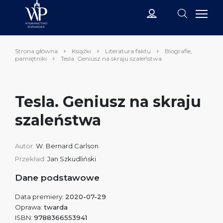
Strona główna
Książki
Literatura faktu
Biografie,
pamiętniki
Tesla. Geniusz na skraju szaleństwa
Tesla. Geniusz na skraju
szaleństwa
Autor:
W. Bernard Carlson
Przekład:
Jan Szkudliński
Dane podstawowe
Data premiery:
2020-07-29
Oprawa:
twarda
ISBN:
9788366553941