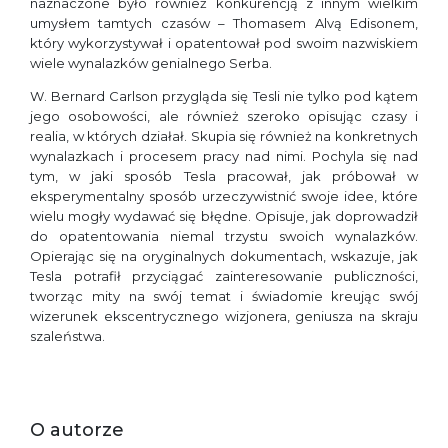
naznaczone było również konkurencją z innym wielkim
umysłem tamtych czasów – Thomasem Alvą Edisonem,
który wykorzystywał i opatentował pod swoim nazwiskiem
wiele wynalazków genialnego Serba.
W. Bernard Carlson przygląda się Tesli nie tylko pod kątem
jego osobowości, ale również szeroko opisując czasy i
realia, w których działał. Skupia się również na konkretnych
wynalazkach i procesem pracy nad nimi. Pochyla się nad
tym, w jaki sposób Tesla pracował, jak próbował w
eksperymentalny sposób urzeczywistnić swoje idee, które
wielu mogły wydawać się błędne. Opisuje, jak doprowadził
do opatentowania niemal trzystu swoich wynalazków.
Opierając się na oryginalnych dokumentach, wskazuje, jak
Tesla potrafił przyciągać zainteresowanie publiczności,
tworząc mity na swój temat i świadomie kreując swój
wizerunek ekscentrycznego wizjonera, geniusza na skraju
szaleństwa.
O autorze