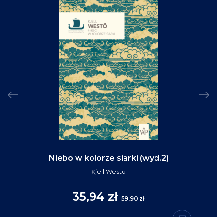
Niebo w kolorze siarki (wyd.2)
Kjell Westö
35,94 zł
59,90 zł