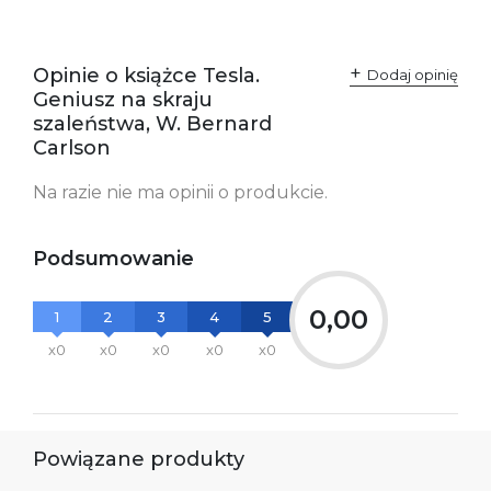
Opinie o książce Tesla.
Dodaj opinię
Geniusz na skraju
szaleństwa, W. Bernard
Carlson
Na razie nie ma opinii o produkcie.
Podsumowanie
0,00
1
2
3
4
5
x0
x0
x0
x0
x0
Powiązane produkty