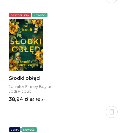
BESTSELLERY
NOWOŚCI
Słodki obłęd
Jennifer Finney Boylan
Jodi Picoult
38,94 zł
64,90 zł
SERIA
NOWOŚCI