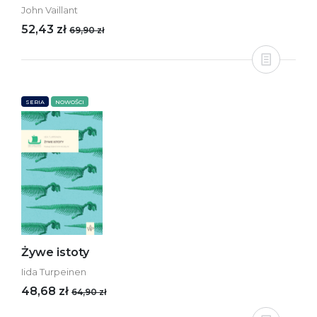
John Vaillant
52,43 zł
69,90 zł
SERIA
NOWOŚCI
Żywe istoty
Iida Turpeinen
48,68 zł
64,90 zł