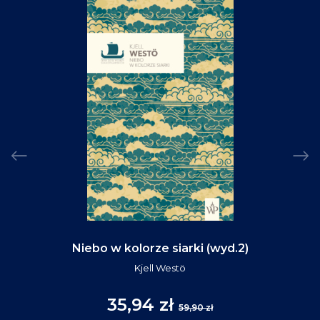
Niebo w kolorze siarki (wyd.2)
Kjell Westö
35,94 zł
59,90 zł