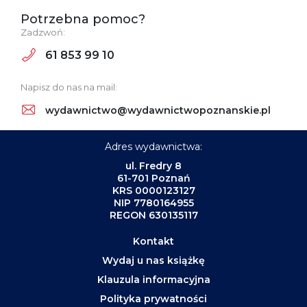
Potrzebna pomoc?
Zadzwoń:
61 853 99 10
Napisz do nas na mail:
wydawnictwo@wydawnictwopoznanskie.pl
Adres wydawnictwa:
ul. Fredry 8
61-701 Poznań
KRS 0000123127
NIP 7780164955
REGON 630135117
Kontakt
Wydaj u nas książkę
Klauzula informacyjna
Polityka prywatności