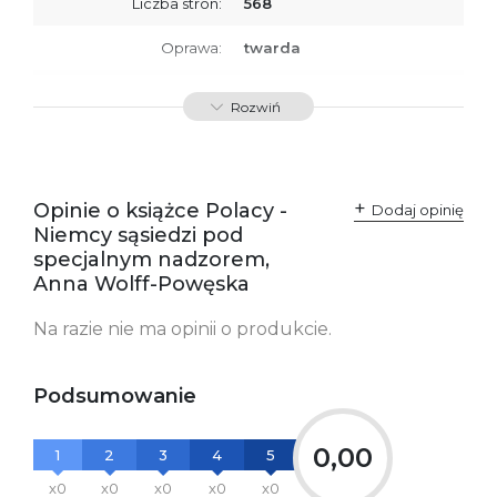
Liczba stron:
568
Oprawa:
twarda
ISBN
9788379768769
Rozwiń
SKU:
K732981
Opinie o książce Polacy -
Dodaj opinię
Niemcy sąsiedzi pod
specjalnym nadzorem,
Anna Wolff-Powęska
Na razie nie ma opinii o produkcie.
Podsumowanie
0,00
1
2
3
4
5
x0
x0
x0
x0
x0