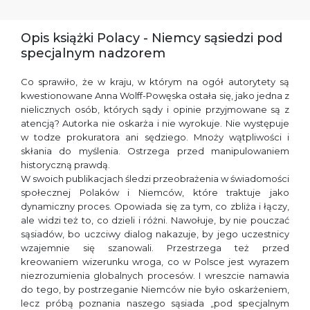
Opis książki Polacy - Niemcy sąsiedzi pod
specjalnym nadzorem
Co sprawiło, że w kraju, w którym na ogół autorytety są
kwestionowane Anna Wolff-Powęska ostała się, jako jedna z
nielicznych osób, których sądy i opinie przyjmowane są z
atencją? Autorka nie oskarża i nie wyrokuje. Nie występuje
w todze prokuratora ani sędziego. Mnoży wątpliwości i
skłania do myślenia. Ostrzega przed manipulowaniem
historyczną prawdą.
W swoich publikacjach śledzi przeobrażenia w świadomości
społecznej Polaków i Niemców, które traktuje jako
dynamiczny proces. Opowiada się za tym, co zbliża i łączy,
ale widzi też to, co dzieli i różni. Nawołuje, by nie pouczać
sąsiadów, bo uczciwy dialog nakazuje, by jego uczestnicy
wzajemnie się szanowali. Przestrzega też przed
kreowaniem wizerunku wroga, co w Polsce jest wyrazem
niezrozumienia globalnych procesów. I wreszcie namawia
do tego, by postrzeganie Niemców nie było oskarżeniem,
lecz próbą poznania naszego sąsiada „pod specjalnym