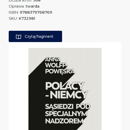
Liczba stron:
568
Oprawa:
twarda
ISBN:
9788379768769
SKU:
K732981
Czytaj fragment