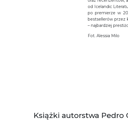
oraz recenzentów, a
od Icelandic Literat
po premierze w 202
bestsellerów przez 
– najbardziej prestiż
Fot. Alessia Milo
Książki autorstwa Pedro