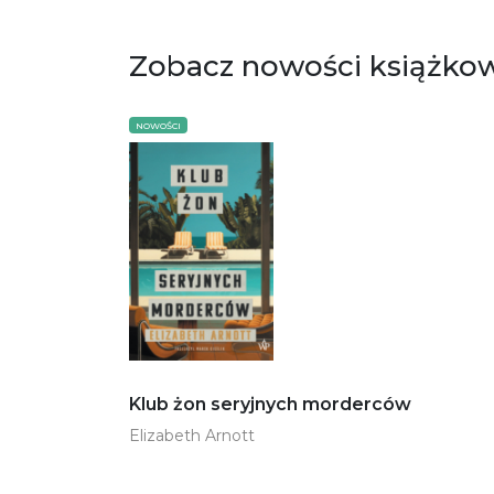
Zobacz nowości książko
NOWOŚCI
Klub żon seryjnych morderców
Elizabeth Arnott