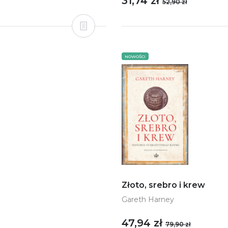
31,74 zł
52,90 zł
NOWOŚCI
Złoto, srebro i krew
Gareth Harney
47,94 zł
79,90 zł