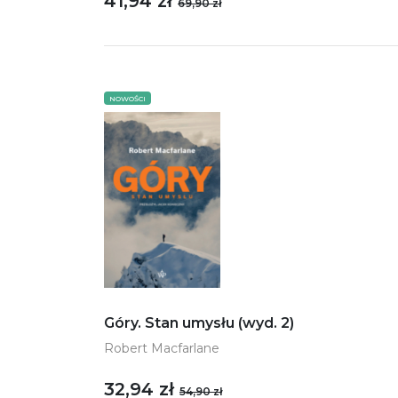
41,94 zł
69,90 zł
NOWOŚCI
Góry. Stan umysłu (wyd. 2)
Robert Macfarlane
32,94 zł
54,90 zł