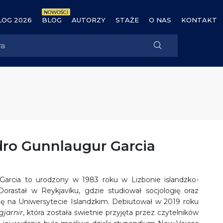
NOWOŚCI
OG 2026
BLOG
AUTORZY
STAŻE
O NAS
KONTAKT
ro Gunnlaugur Garcia
arcia to urodzony w 1983 roku w Lizbonie islandzko-
 Dorastał w Reykjavíku, gdzie studiował socjologię oraz
ję na Uniwersytecie Islandzkim. Debiutował w 2019 roku
gjarnir
, która została świetnie przyjęta przez czytelników