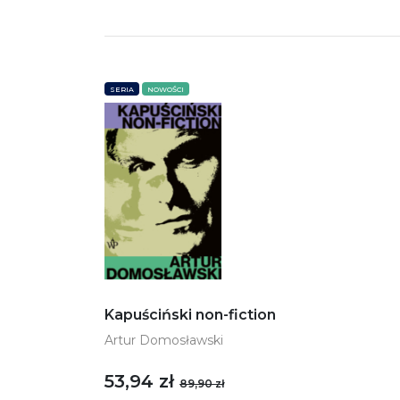
SERIA
NOWOŚCI
Kapuściński non-fiction
Artur Domosławski
53,94 zł
89,90 zł