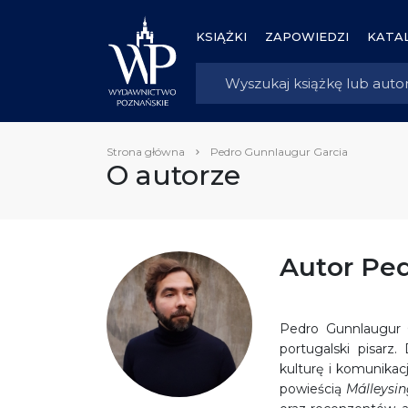
KSIĄŻKI
ZAPOWIEDZI
KATAL
Strona główna
Pedro Gunnlaugur Garcia
O autorze
Autor Ped
Pedro Gunnlaugur G
portugalski pisarz.
kulturę i komunikac
powieścią
Málleysin