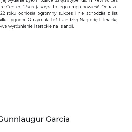
 jej wydanie było możliwe dzięki stypendium New Voices
ure Center.
Płuca
(
Lungu
) to jego druga powieść. Od razu
2 roku odniosła ogromny sukces i nie schodziła z list
kilka tygodni. Otrzymała też Islandzką Nagrodę Literacką
owe wyróżnienie literackie na Islandii.
 Gunnlaugur Garcia