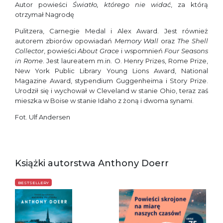
Autor powieści
Światło, którego nie widać
, za którą
otrzymał Nagrodę
Pulitzera, Carnegie Medal i Alex Award. Jest również
autorem zbiorów opowiadań
Memory Wall
oraz
The Shell
Collector
, powieści
About Grace
i wspomnień
Four Seasons
in Rome
. Jest laureatem m.in. O. Henry Prizes, Rome Prize,
New York Public Library Young Lions Award, National
Magazine Award, stypendium Guggenheima i Story Prize.
Urodził się i wychował w Cleveland w stanie Ohio, teraz zaś
mieszka w Boise w stanie Idaho z żoną i dwoma synami.
Fot. Ulf Andersen
Książki autorstwa Anthony Doerr
BESTSELLERY