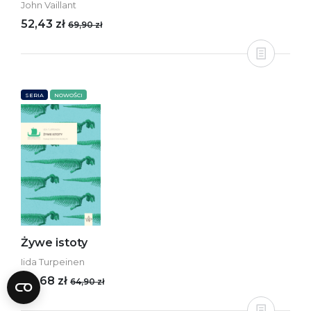
John Vaillant
52,43 zł
69,90 zł
SERIA
NOWOŚCI
Żywe istoty
Iida Turpeinen
48,68 zł
64,90 zł