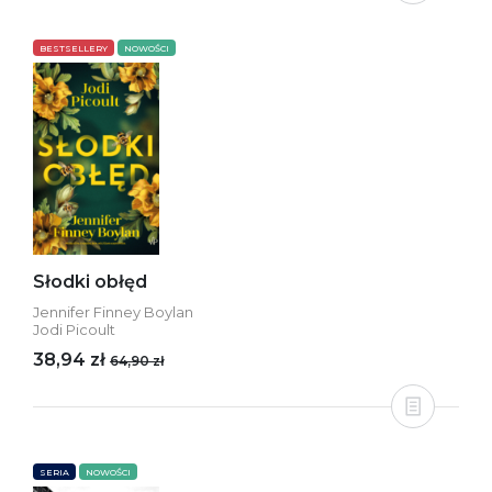
BESTSELLERY
NOWOŚCI
Słodki obłęd
Jennifer Finney Boylan
Jodi Picoult
38,94 zł
64,90 zł
SERIA
NOWOŚCI