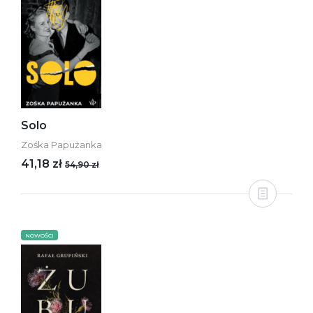
Solo
Zośka Papużanka
41,18 zł
54,90 zł
NOWOŚCI