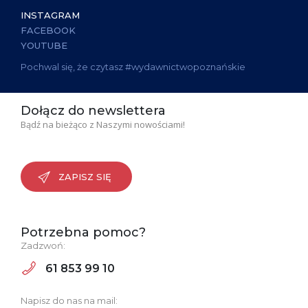
INSTAGRAM
FACEBOOK
YOUTUBE
Pochwal się, że czytasz #wydawnictwopoznańskie
Dołącz do newslettera
Bądź na bieżąco z Naszymi nowościami!
ZAPISZ SIĘ
Potrzebna pomoc?
Zadzwoń:
61 853 99 10
Napisz do nas na mail: