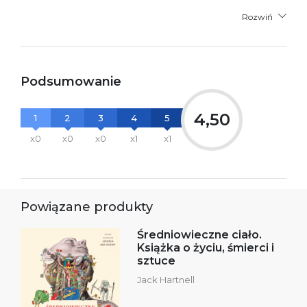
Rozwiń
Podsumowanie
4,50
1
2
3
4
5
x0
x0
x0
x1
x1
Powiązane produkty
Średniowieczne ciało.
Książka o życiu, śmierci i
sztuce
Jack Hartnell