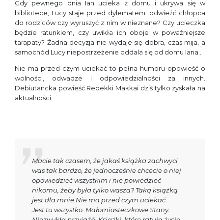
Gdy pewnego dnia Ian ucieka z domu i ukrywa się w
bibliotece, Lucy staje przed dylematem: odwieźć chłopca
do rodziców czy wyruszyć z nim w nieznane? Czy ucieczka
będzie ratunkiem, czy uwikła ich oboje w poważniejsze
tarapaty? Żadna decyzja nie wydaje się dobra, czas mija, a
samochód Lucy niepostrzeżenie oddala się od domu Iana…
Nie ma przed czym uciekać to pełna humoru opowieść o
wolności, odwadze i odpowiedzialności za innych.
Debiutancka powieść Rebekki Makkai dziś tylko zyskała na
aktualności.
Macie tak czasem, że jakaś książka zachwyci
was tak bardzo, że jednocześnie chcecie o niej
opowiedzieć wszystkim i nie powiedzieć
nikomu, żeby była tylko wasza? Taką książką
jest dla mnie Nie ma przed czym uciekać.
Jest tu wszystko. Małomiasteczkowe Stany.
Niezwykła przyjaźń. Książki, które ratują życie.