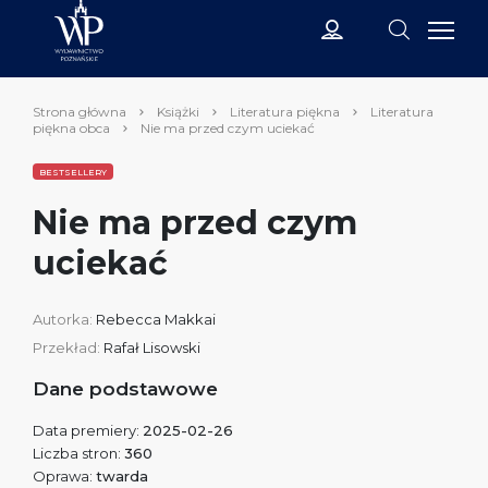
Strona główna
Książki
Literatura piękna
Literatura
piękna obca
Nie ma przed czym uciekać
BESTSELLERY
Nie ma przed czym
uciekać
Autorka:
Rebecca Makkai
Przekład:
Rafał Lisowski
Dane podstawowe
Data premiery:
2025-02-26
Liczba stron:
360
Oprawa:
twarda