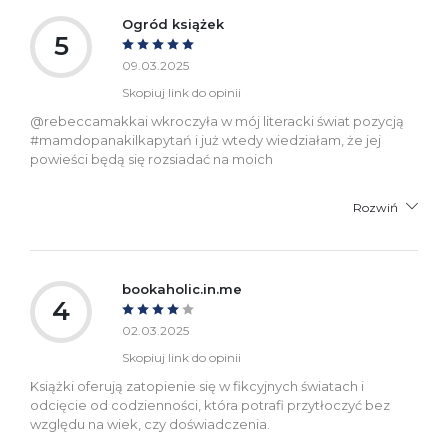
Ogród książek
5
09.03.2025
Skopiuj link do opinii
@rebeccamakkai wkroczyła w mój literacki świat pozycją
#mamdopanakilkapytań i już wtedy wiedziałam, że jej
powieści będą się rozsiadać na moich
Rozwiń
bookaholic.in.me
4
02.03.2025
Skopiuj link do opinii
Książki oferują zatopienie się w fikcyjnych światach i
odcięcie od codzienności, która potrafi przytłoczyć bez
względu na wiek, czy doświadczenia.