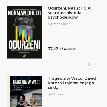
Odurzeni. Naziści, CIA i
sekretna historia
psychodelików
Norman Ohler
37,43 zł
49,90 zł
Tragedia w Waco. David
Koresh i tajemnica jego
sekty
Jeff Guinn