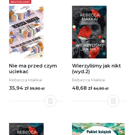
BESTSELLERY
Nie ma przed czym
Wierzyliśmy jak nikt
uciekać
(wyd.2)
Rebecca Makkai
Rebecca Makkai
35,94 zł
48,68 zł
59,90 zł
64,90 zł