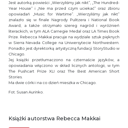
Jest autorką powieści „Wierzyliśmy jak nikt”, „The Hundred-
Year House” i „Nie ma przed czym uciekać” oraz zbioru
opowiadań „Music for Wartime”. „Wierzyliśmy jak nikt”
znalazło się w finale Nagrody Pulitzera i National Book
Award, a także otrzymało szereg nagród i wyróżnień
literackich, w tym ALA Carnegie Medal oraz LA Times Book
Prize. Rebecca Makkai pracuje na wydziale sztuk pięknych
w Sierra Nevada College na Uniwersytecie Northwestern.
Ponadto jest dyrektorką artystyczną fundacji StoryStudio w
Chicago.
Jej książki przetłumaczono na czternaście języków, a
opowiadania włączono w skład licznych antologii, w tym
The Pushcart Prize XLI oraz The Best American Short
Stories.
Ma dwie córki i na co dzień mieszka w Chicago.
Fot. Susan Aurinko.
Książki autorstwa Rebecca Makkai