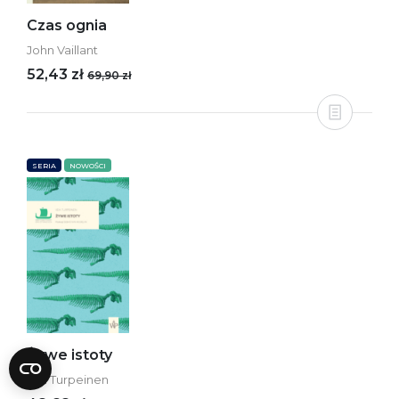
Czas ognia
John Vaillant
52,43 zł
69,90 zł
SERIA
NOWOŚCI
Żywe istoty
Iida Turpeinen