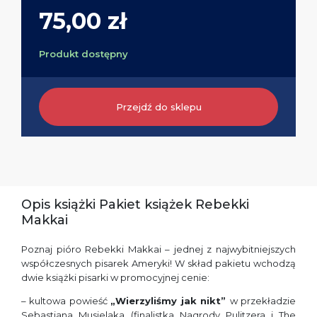
75,00 zł
Produkt dostępny
Przejdź do sklepu
Opis książki Pakiet książek Rebekki
Makkai
Poznaj pióro Rebekki Makkai – jednej z najwybitniejszych
współczesnych pisarek Ameryki! W skład pakietu wchodzą
dwie książki pisarki w promocyjnej cenie:
– kultowa powieść
„Wierzyliśmy jak nikt”
w przekładzie
Sebastiana Musielaka
(finalistka Nagrody Pulitzera i The