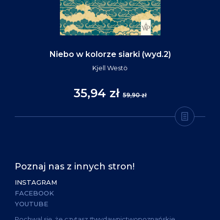
Niebo w kolorze siarki (wyd.2)
Kjell Westö
35,94 zł
59,90 zł
Poznaj nas z innych stron!
INSTAGRAM
FACEBOOK
YOUTUBE
Pochwal się, że czytasz #wydawnictwopoznańskie