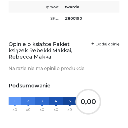
Oprawa:
twarda
SKU:
Z800190
Opinie o książce Pakiet
Dodaj opinię
książek Rebekki Makkai,
Rebecca Makkai
Na razie nie ma opinii o produkcie.
Podsumowanie
0,00
1
2
3
4
5
x0
x0
x0
x0
x0