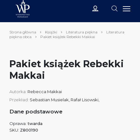
Strona główna
Książki
Literatura piękna
Literatura
piękna obca
Pakiet książek Rebekki Makkai
Pakiet książek Rebekki
Makkai
Autorka:
Rebecca Makkai
Przekład:
Sebastian Musielak, Rafał Lisowski,
Dane podstawowe
Oprawa:
twarda
SKU:
Z800190