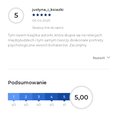
justyna_i_ksiazki
5
09.04.2025
Skopiuj link do opinii
Tym razem książka autorki, która skupia się na relacjach
międzyludzkich i tym samym tworzy doskonałe portrety
psychologiczne swoich bohaterów. Zacznijmy
Rozwiń
Podsumowanie
5,00
1
2
3
4
5
x0
x0
x0
x0
x1