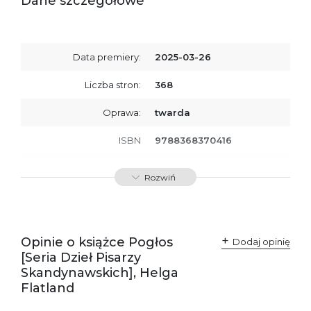
Dane szczegółowe
Data premiery:
2025-03-26
Liczba stron:
368
Oprawa:
twarda
ISBN
9788368370416
SKU:
K800912
Rozwiń
Opinie o książce Pogłos
Dodaj opinię
[Seria Dzieł Pisarzy
Skandynawskich], Helga
Flatland