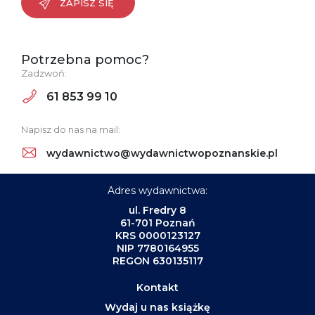
ZAPISZ SIĘ
Potrzebna pomoc?
Zadzwoń:
61 853 99 10
Napisz do nas na mail:
wydawnictwo@wydawnictwopoznanskie.pl
Adres wydawnictwa:
ul. Fredry 8
61-701 Poznań
KRS 0000123127
NIP 7780164955
REGON 630135117
Kontakt
Wydaj u nas książkę