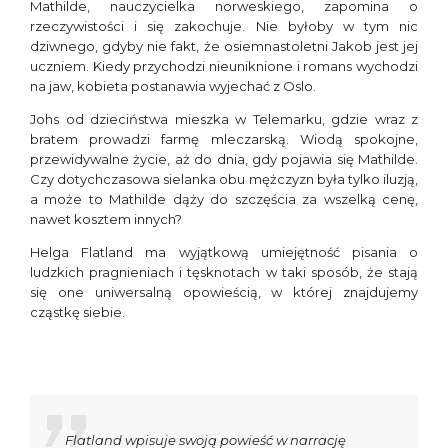
Mathilde, nauczycielka norweskiego, zapomina o
rzeczywistości i się zakochuje. Nie byłoby w tym nic
dziwnego, gdyby nie fakt, że osiemnastoletni Jakob jest jej
uczniem. Kiedy przychodzi nieuniknione i romans wychodzi
na jaw, kobieta postanawia wyjechać z Oslo.
Johs od dzieciństwa mieszka w Telemarku, gdzie wraz z
bratem prowadzi farmę mleczarską. Wiodą spokojne,
przewidywalne życie, aż do dnia, gdy pojawia się Mathilde.
Czy dotychczasowa sielanka obu mężczyzn była tylko iluzją,
a może to Mathilde dąży do szczęścia za wszelką cenę,
nawet kosztem innych?
Helga Flatland ma wyjątkową umiejętność pisania o
ludzkich pragnieniach i tęsknotach w taki sposób, że stają
się one uniwersalną opowieścią, w której znajdujemy
cząstkę siebie.
Flatland wpisuje swoją powieść w narrację