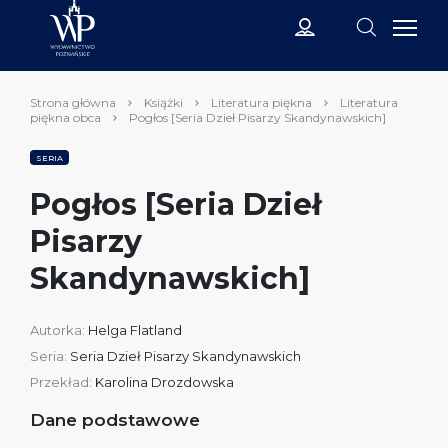
Strona główna
Książki
Literatura piękna
Literatura
piękna obca
Pogłos [Seria Dzieł Pisarzy Skandynawskich]
SERIA
Pogłos [Seria Dzieł
Pisarzy
Skandynawskich]
Autorka:
Helga Flatland
Seria:
Seria Dzieł Pisarzy Skandynawskich
Przekład:
Karolina Drozdowska
Dane podstawowe