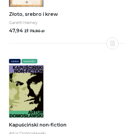
Złoto, srebro i krew
Gareth Harney
47,94 zł
79,90 zł
SERIA
NOWOŚCI
Kapuściński non-fiction
Artur Domosławski