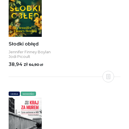
Słodki obłęd
Jennifer Finney Boylan
Jodi Picoult
38,94 zł
64,90 zł
SERIA
NOWOŚCI