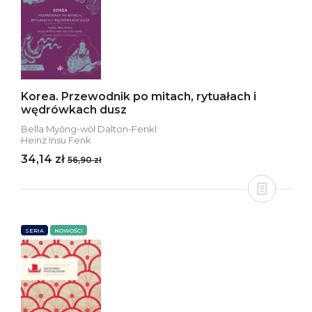
Korea. Przewodnik po mitach, rytuałach i
wędrówkach dusz
Bella Myŏng-wŏl Dalton-Fenkl
Heinz Insu Fenk
34,14 zł
56,90 zł
SERIA
NOWOŚCI