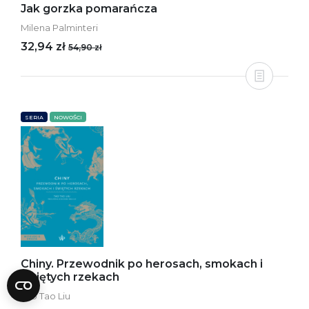
Jak gorzka pomarańcza
Milena Palminteri
32,94 zł
54,90 zł
SERIA
NOWOŚCI
Chiny. Przewodnik po herosach, smokach i
świętych rzekach
Tao Tao Liu