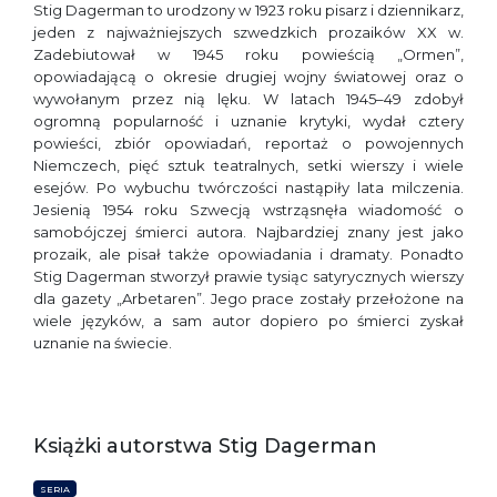
Stig Dagerman to urodzony w 1923 roku pisarz i dziennikarz,
jeden z najważniejszych szwedzkich prozaików XX w.
Zadebiutował w 1945 roku powieścią „Ormen”,
opowiadającą o okresie drugiej wojny światowej oraz o
wywołanym przez nią lęku. W latach 1945–49 zdobył
ogromną popularność i uznanie krytyki, wydał cztery
powieści, zbiór opowiadań, reportaż o powojennych
Niemczech, pięć sztuk teatralnych, setki wierszy i wiele
esejów. Po wybuchu twórczości nastąpiły lata milczenia.
Jesienią 1954 roku Szwecją wstrząsnęła wiadomość o
samobójczej śmierci autora. Najbardziej znany jest jako
prozaik, ale pisał także opowiadania i dramaty. Ponadto
Stig Dagerman stworzył prawie tysiąc satyrycznych wierszy
dla gazety „Arbetaren”. Jego prace zostały przełożone na
wiele języków, a sam autor dopiero po śmierci zyskał
uznanie na świecie.
Książki autorstwa Stig Dagerman
SERIA