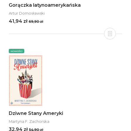
Gorączka latynoamerykańska
Artur Domosławski
41,94 zł
69,90 zł
NOWOŚCI
Dziwne Stany Ameryki
Martyna F. Zachorska
32,94 zł
54,90 zł