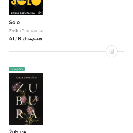
Solo
Zośka Papużanka
41,18 zł
54,90 zł
NOWOŚCI
Żubura