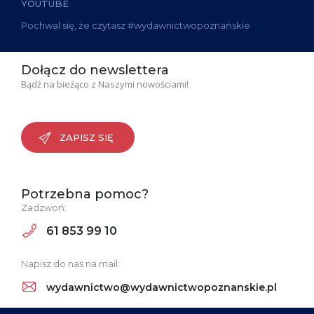
YOUTUBE
Pochwal się, że czytasz #wydawnictwopoznańskie
Dołącz do newslettera
Bądź na bieżąco z Naszymi nowościami!
ZAPISZ SIĘ
Potrzebna pomoc?
Zadzwoń:
61 853 99 10
Napisz do nas na mail:
wydawnictwo@wydawnictwopoznanskie.pl