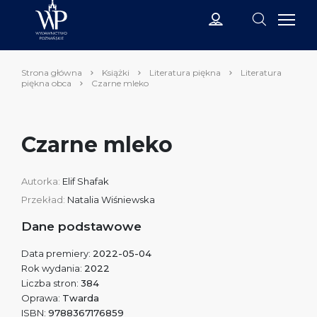
Strona główna
Książki
Literatura piękna
Literatura
piękna obca
Czarne mleko
Czarne mleko
Autorka:
Elif Shafak
Przekład:
Natalia Wiśniewska
Dane podstawowe
Data premiery:
2022-05-04
Rok wydania:
2022
Liczba stron:
384
Oprawa:
Twarda
ISBN:
9788367176859