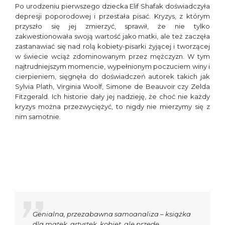
Po urodzeniu pierwszego dziecka Elif Shafak doświadczyła
depresji poporodowej i przestała pisać. Kryzys, z którym
przyszło się jej zmierzyć, sprawił, że nie tylko
zakwestionowała swoją wartość jako matki, ale też zaczęła
zastanawiać się nad rolą kobiety-pisarki żyjącej i tworzącej
w świecie wciąż zdominowanym przez mężczyzn. W tym
najtrudniejszym momencie, wypełnionym poczuciem winy i
cierpieniem, sięgnęła do doświadczeń autorek takich jak
Sylvia Plath, Virginia Woolf, Simone de Beauvoir czy Zelda
Fitzgerald. Ich historie dały jej nadzieję, że choć nie każdy
kryzys można przezwyciężyć, to nigdy nie mierzymy się z
nim samotnie.
Genialna, przezabawna samoanaliza – książka
dla matek, artystek, kobiet, ale przede