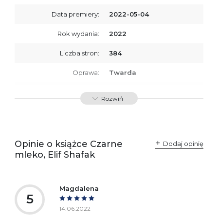
Data premiery:
2022-05-04
Rok wydania:
2022
Liczba stron:
384
Oprawa:
Twarda
ISBN
9788367176859
Rozwiń
SKU:
K800230
Opinie o książce Czarne
Dodaj opinię
mleko, Elif Shafak
Magdalena
5
14.06.2022