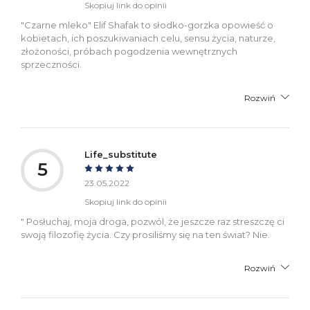
Skopiuj link do opinii
"Czarne mleko" Elif Shafak to słodko-gorzka opowieść o
kobietach, ich poszukiwaniach celu, sensu życia, naturze,
złożoności, próbach pogodzenia wewnętrznych
sprzeczności.
Rozwiń
Life_substitute
5
23.05.2022
Skopiuj link do opinii
" Posłuchaj, moja droga, pozwól, że jeszcze raz streszczę ci
swoją filozofię życia. Czy prosiliśmy się na ten świat? Nie.
Rozwiń