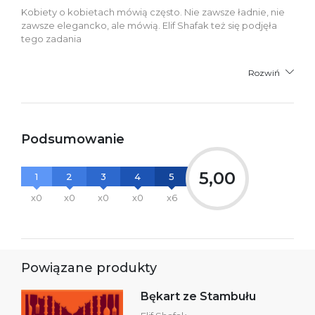
Kobiety o kobietach mówią często. Nie zawsze ładnie, nie
zawsze elegancko, ale mówią. Elif Shafak też się podjęła
tego zadania
Rozwiń
Podsumowanie
5,00
1
2
3
4
5
x0
x0
x0
x0
x6
Powiązane produkty
Bękart ze Stambułu