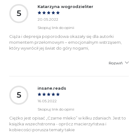
Katarzyna wogrodzieliter
5
20.05.2022
Skopiuj link do opinii
Ciąża i depresja poporodowa okazały się dla autorki
momentem przełomowym – emocjonalnym wstrząsem,
który wywrócił jej świat do góry nogami,
Rozwiń
insane.reads
5
16.05.2022
Skopiuj link do opinii
Ciężko jest opisać „Czarne mleko” w kilku zdaniach. Jest to
książka wszechstronna - oprócz macierzyństwa i
kobiecości porusza tematy takie