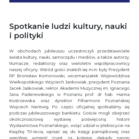
Spotkanie ludzi kultury, nauki
i polityki
W obchodach jubileuszu uczestniczyli przedstawiciele
świata kultury, nauki, samorządu i mediów, a także autorzy,
tłumacze, redaktorzy oraz wieloletni współpracownicy
naszej oficyny. Wśród gości znaleźli się m.in. były Prezydent
RP Bronisław Komorowski, wicemarszałek Województwa
Wielkopolskiego Wojciech Jankowiak, prezydent Poznania
Jacek Jaśkowiak, rektor Akademii Muzycznej im. Ignacego
Jana Paderewskiego w Poznaniu prof. dr hab. Hanna
Kostrzewska oraz dyrektor Filharmonii Poznańskiej
Wojciech Nentwig. Po części oficjalnej spotkaliśmy się
podczas jubileuszowego bankietu. Goście mogli obejrzeć
okolicznościową wystawę poświęconą historii
Wydawnictwa Poznańskiego, wziąć udział w plebiscycie na
Książkę 70-lecia, wpisać się do księgi pamiątkowej oraz
wspólnie wznieść toast za kolejne dekady naszej