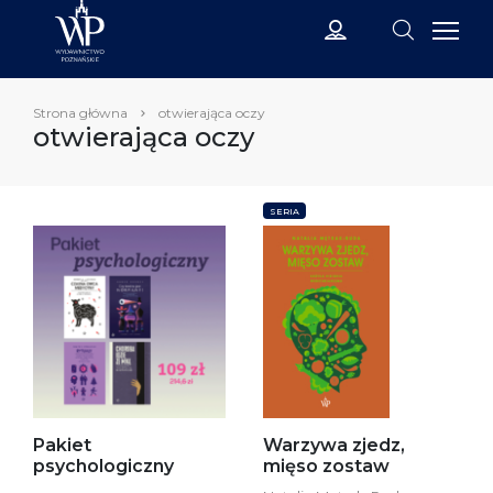
Strona główna
otwierająca oczy
otwierająca oczy
SERIA
Pakiet
Warzywa zjedz,
psychologiczny
mięso zostaw