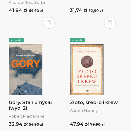
Andrew Ross Sorkin
41,94 zł
31,74 zł
69,90 zł
52,90 zł
NOWOŚCI
NOWOŚCI
Góry. Stan umysłu
Złoto, srebro i krew
(wyd. 2)
Gareth Harney
Robert Macfarlane
32,94 zł
47,94 zł
54,90 zł
79,90 zł