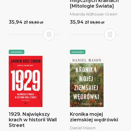
mitycznych krainach
[Mitologie Świata]
Miranda Aldhouse-Green
35,94 zł
35,94 zł
59,90 zł
59,90 zł
NOWOŚCI
NOWOŚCI
1929. Największy
Kronika mojej
krach w historii Wall
ziemskiej wędrówki
Street
Daniel Mason