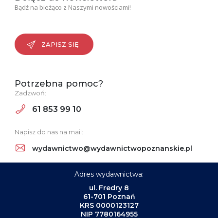
Bądź na bieżąco z Naszymi nowościami!
ZAPISZ SIĘ
Potrzebna pomoc?
Zadzwoń:
61 853 99 10
Napisz do nas na mail:
wydawnictwo@wydawnictwopoznanskie.pl
Adres wydawnictwa:
ul. Fredry 8
61-701 Poznań
KRS 0000123127
NIP 7780164955