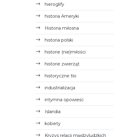
hieroglify
historia Ameryki
Historia miłosna
historia polski
historie (nie)miłości
historie zwierząt
historyczne tło
industrializacja
intymna opowieść
Islandia
kobiety
Kryzys relacji międzyludzkich