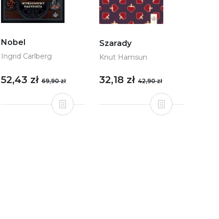
Nobel
Szarady
Ingrid Carlberg
Knut Hamsun
52,43 zł
32,18 zł
69,90 zł
42,90 zł