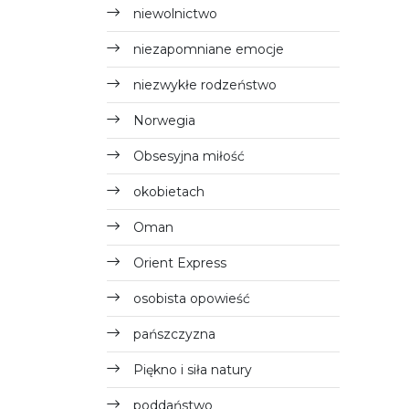
niewolnictwo
niezapomniane emocje
niezwykłe rodzeństwo
Norwegia
Obsesyjna miłość
okobietach
Oman
Orient Express
osobista opowieść
pańszczyzna
Piękno i siła natury
poddaństwo