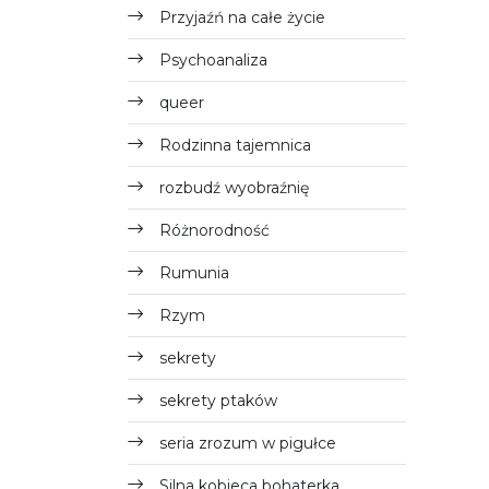
Przyjaźń na całe życie
Psychoanaliza
queer
Rodzinna tajemnica
rozbudź wyobraźnię
Różnorodność
Rumunia
Rzym
sekrety
sekrety ptaków
seria zrozum w pigułce
Silna kobieca bohaterka