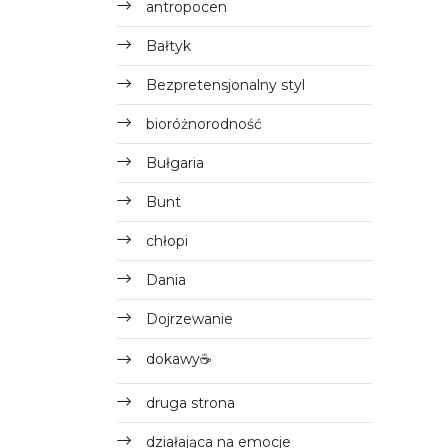
antropocen
Bałtyk
Bezpretensjonalny styl
bioróżnorodność
Bułgaria
Bunt
chłopi
Dania
Dojrzewanie
dokawy☕
druga strona
działająca na emocje