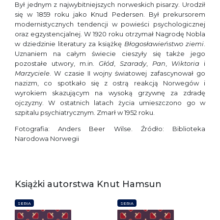
Był jednym z najwybitniejszych norweskich pisarzy. Urodził
się w 1859 roku jako Knud Pedersen. Był prekursorem
modernistycznych tendencji w powieści psychologicznej
oraz egzystencjalnej. W 1920 roku otrzymał Nagrodę Nobla
w dziedzinie literatury za książkę
Błogosławieństwo ziemi
.
Uznaniem na całym świecie cieszyły się także jego
pozostałe utwory, m.in.
Głód
,
Szarady
,
Pan
,
Wiktoria
i
Marzyciele
. W czasie II wojny światowej zafascynował go
nazizm, co spotkało się z ostrą reakcją Norwegów i
wyrokiem skazującym na wysoką grzywnę za zdradę
ojczyzny. W ostatnich latach życia umieszczono go w
szpitalu psychiatrycznym. Zmarł w 1952 roku.
Fotografia: Anders Beer Wilse. Źródło: Biblioteka
Narodowa Norwegii
Książki autorstwa Knut Hamsun
SERIA
SERIA