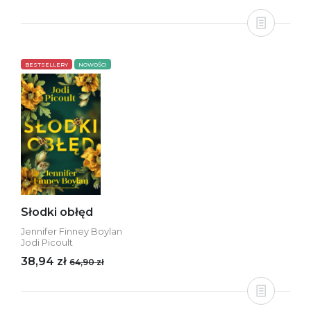
BESTSELLERY
NOWOŚCI
Słodki obłęd
Jennifer Finney Boylan
Jodi Picoult
38,94 zł
64,90 zł