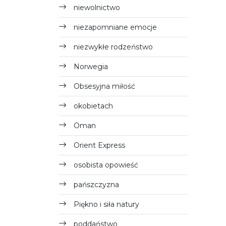
niewolnictwo
niezapomniane emocje
niezwykłe rodzeństwo
Norwegia
Obsesyjna miłość
okobietach
Oman
Orient Express
osobista opowieść
pańszczyzna
Piękno i siła natury
poddaństwo