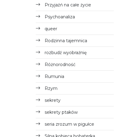
Przyjaźń na całe życie
Psychoanaliza
queer
Rodzinna tajemnica
rozbudź wyobraźnię
Różnorodność
Rumunia
Rzym
sekrety
sekrety ptaków
seria zrozum w pigułce
Silna kobieca bohaterka