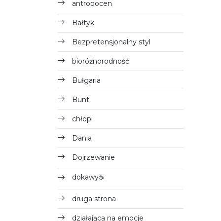
antropocen
Bałtyk
Bezpretensjonalny styl
bioróżnorodność
Bułgaria
Bunt
chłopi
Dania
Dojrzewanie
dokawy☕
druga strona
działająca na emocje