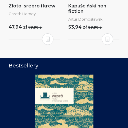
Złoto, srebro i krew
Kapuściński non-
fiction
Gareth Harney
Artur Domosławski
47,94 zł
53,94 zł
79,90 zł
89,90 zł
Bestsellery