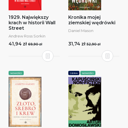
1929. Największy
Kronika mojej
krach w historii Wall
ziemskiej wędrówki
Street
Daniel Mason
Andrew Ross Sorkin
41,94 zł
31,74 zł
69,90 zł
52,90 zł
NOWOŚCI
SERIA
NOWOŚCI