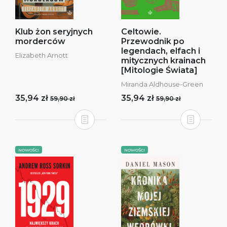
Klub żon seryjnych
Celtowie.
morderców
Przewodnik po
legendach, elfach i
Elizabeth Arnott
mitycznych krainach
[Mitologie Świata]
Miranda Aldhouse-Green
35,94 zł
35,94 zł
59,90 zł
59,90 zł
NOWOŚCI
NOWOŚCI