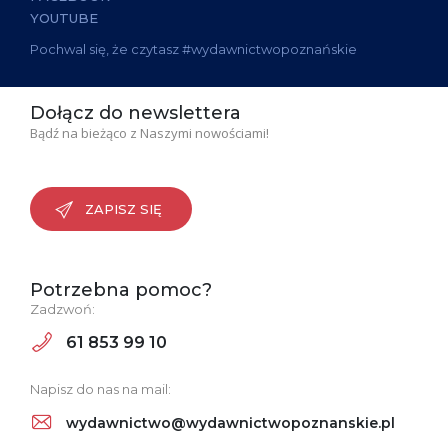
YOUTUBE
Pochwal się, że czytasz #wydawnictwopoznańskie
Dołącz do newslettera
Bądź na bieżąco z Naszymi nowościami!
ZAPISZ SIĘ
Potrzebna pomoc?
Zadzwoń:
61 853 99 10
Napisz do nas na mail:
wydawnictwo@wydawnictwopoznanskie.pl